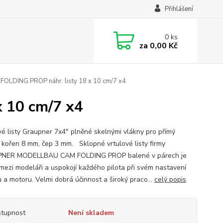
Přihlášení
0
ks
za
0,00 Kč
OLDING PROP náhr. listy 18 x 10 cm/7 x4
 10 cm/7 x4
vé listy Graupner 7x4" plněné skelnými vlákny pro přímý
 kořen 8 mm, čep 3 mm. Sklopné vrtulové listy firmy
NER MODELLBAU CAM FOLDING PROP balené v párech je
mezi modeláři a uspokojí každého pilota při svém nastavení
 a motoru. Velmi dobrá účinnost a široký praco...
celý popis
tupnost
Není skladem