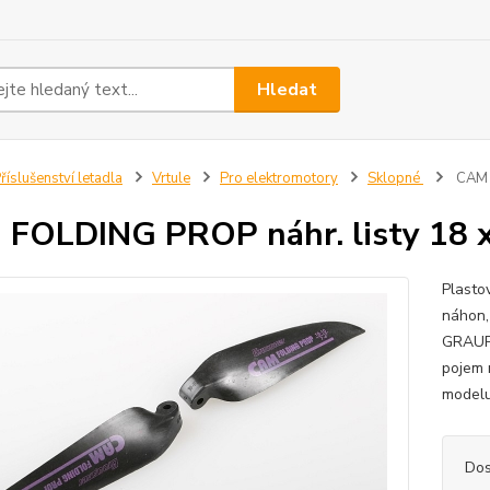
Hledat
říslušenství letadla
Vrtule
Pro elektromotory
Sklopné
CAM F
FOLDING PROP náhr. listy 18 x
Plasto
náhon,
GRAUP
pojem 
modelu
Dos