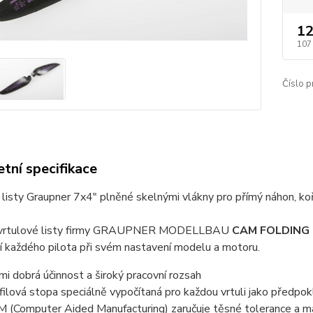
12
107
Číslo p
tní specifikace
listy Graupner 7x4" plněné skelnými vlákny pro přímý náhon, k
 vrtulové listy firmy GRAUPNER MODELLBAU
CAM FOLDING
í každého pilota při svém nastavení modelu a motoru.
mi dobrá účinnost a široký pracovní rozsah
filová stopa speciálně vypočítaná pro každou vrtuli jako předpo
 (Computer Aided Manufacturing) zaručuje těsné tolerance a m