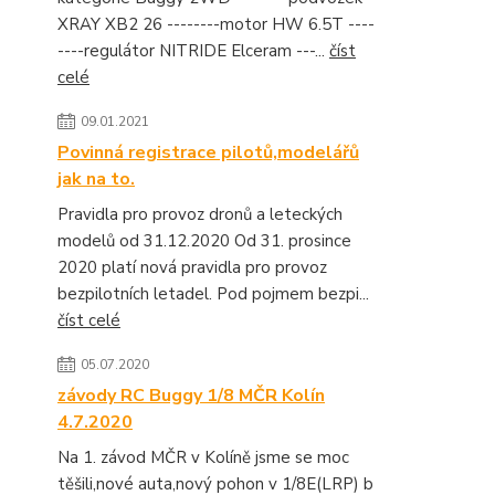
XRAY XB2 26 --------motor HW 6.5T ----
----regulátor NITRIDE Elceram ---...
číst
celé
09.01.2021
Povinná registrace pilotů,modelářů
jak na to.
Pravidla pro provoz dronů a leteckých
modelů od 31.12.2020 Od 31. prosince
2020 platí nová pravidla pro provoz
bezpilotních letadel. Pod pojmem bezpi...
číst celé
05.07.2020
závody RC Buggy 1/8 MČR Kolín
4.7.2020
Na 1. závod MČR v Kolíně jsme se moc
těšili,nové auta,nový pohon v 1/8E(LRP) b