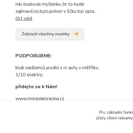
nás budovali myšlenku že to byde
zajímavé,no,bylo,pohon v Ečku byl opra...
číst celé
Zobrazit všechny novinky
PODPORUJEME
:
klub nadšenců jezdící s rc auty v měřítku
1/10 elektro,
přidejte se k Nám!
www.moraviarcracing.cz
jezdíme,trénujeme na závodech bo kdo
Pro základní funk
se bojí nesmí do lesa......nebojte se
účely cílení reklam
přidat....