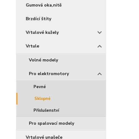
Gumová oka,nitě
Brzdící štíty
Vrtulové kužely
Vrtule
Volné modely
Pro elektromotory
Pevné
Sklopné
Příslušenství
Pro spalovací modely
Vrtulové unašeče