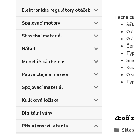
Elektronické regulátory otáček
Technick
Spalovací motory
Šíř
Ø /
Stavební materiál
Ø / 
Čer
Nářadí
Typ
Smě
Modelářská chemie
Kus
Paliva.oleje a maziva
Ø v
Ty
Spojovací materiál
Kuličková ložiska
Digitální váhy
Zboží 
Příslušenství letadla
Sklo