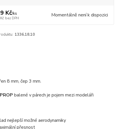
9 Kč
/
ks
Momentálně není k dispozici
 Kč
bez DPH
roduktu:
1336.18.10
ořen 8 mm, čep 3 mm.
 PROP
balené v párech je pojem mezi modeláři
klad nejlepší možné aerodynamiky
aximální přesnost