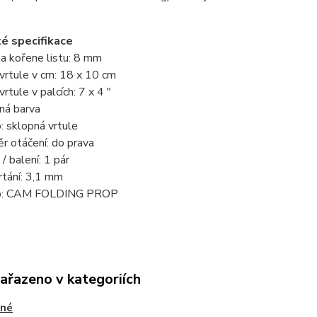
é specifikace
ka kořene listu: 8 mm
 vrtule v cm: 18 x 10 cm
vrtule v palcích: 7 x 4 "
ná barva
: sklopná vrtule
r otáčení: do prava
 / balení: 1 pár
rtání: 3,1 mm
p: CAM FOLDING PROP
zařazeno v kategoriích
pné