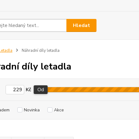
Hledat
etadla
Náhradní díly letadla
adní díly letadla
Kč
Od
adem
Novinka
Akce