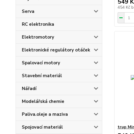
549 K
454 Kč
b
Serva
RC elektronika
Elektromotory
Elektronické regulátory otáček
Spalovací motory
Stavební materiál
Nářadí
Modelářská chemie
Paliva.oleje a maziva
Spojovací materiál
trup Mi