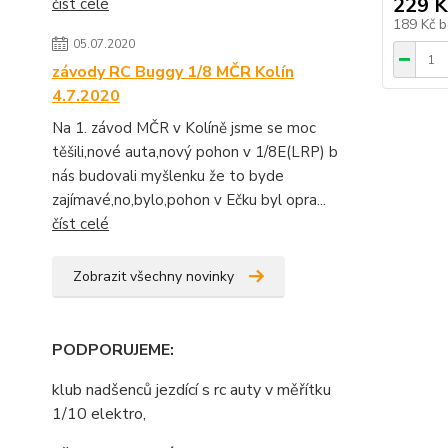
229 K
číst celé
189 Kč
b
05.07.2020
závody RC Buggy 1/8 MČR Kolín
4.7.2020
Na 1. závod MČR v Kolíně jsme se moc
těšili,nové auta,nový pohon v 1/8E(LRP) b
nás budovali myšlenku že to byde
zajímavé,no,bylo,pohon v Ečku byl opra...
číst celé
Zobrazit všechny novinky
PODPORUJEME
:
klub nadšenců jezdící s rc auty v měřítku
1/10 elektro,