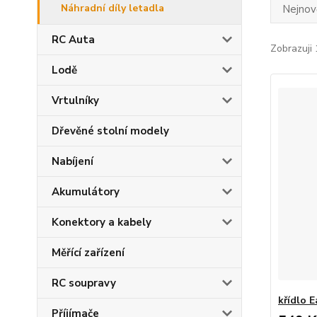
Náhradní díly letadla
Nejnově
RC Auta
Zobrazuji 
Lodě
Vrtulníky
Dřevěné stolní modely
Nabíjení
Akumulátory
Konektory a kabely
Měřící zařízení
RC soupravy
křídlo 
Příjímače