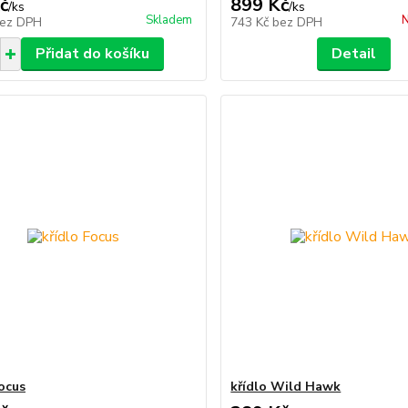
č
899 Kč
/
ks
/
ks
Skladem
N
ez DPH
743 Kč
bez DPH
Přidat do košíku
Detail
Focus
křídlo Wild Hawk