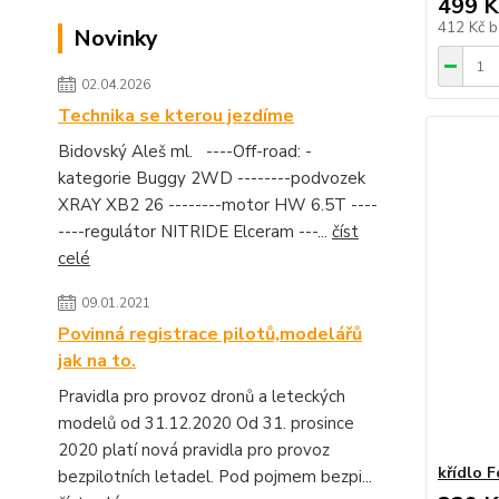
499 K
412 Kč
b
Novinky
02.04.2026
Technika se kterou jezdíme
Bidovský Aleš ml. ----Off-road: -
kategorie Buggy 2WD --------podvozek
XRAY XB2 26 --------motor HW 6.5T ----
----regulátor NITRIDE Elceram ---...
číst
celé
09.01.2021
Povinná registrace pilotů,modelářů
jak na to.
Pravidla pro provoz dronů a leteckých
modelů od 31.12.2020 Od 31. prosince
2020 platí nová pravidla pro provoz
křídlo 
bezpilotních letadel. Pod pojmem bezpi...