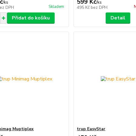
č
599 Kč
/
ks
/
ks
Skladem
N
ez DPH
495 Kč
bez DPH
Přidat do košíku
Detail
nimag Muptiplex
trup EasyStar