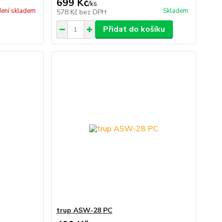
699 Kč
/
ks
ení skladem
Skladem
578 Kč
bez DPH
Přidat do košíku
trup ASW-28 PC