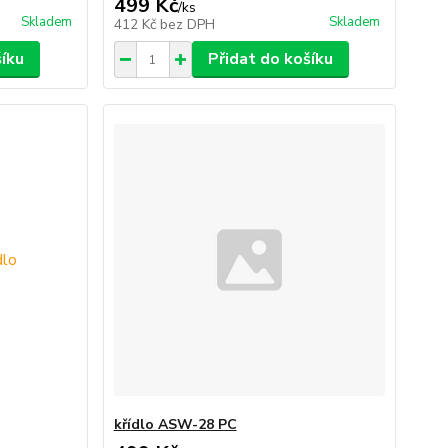
499 Kč
/
ks
Skladem
Skladem
412 Kč
bez DPH
šíku
Přidat do košíku
křídlo ASW-28 PC