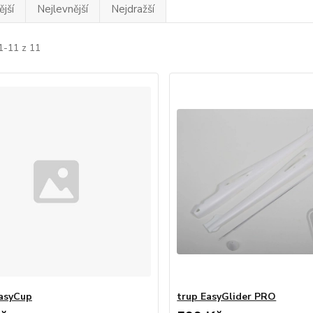
jší
Nejlevnější
Nejdražší
1-11 z 11
EasyCup
trup EasyGlider PRO