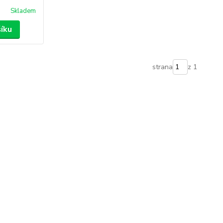
Skladem
šíku
strana
z 1