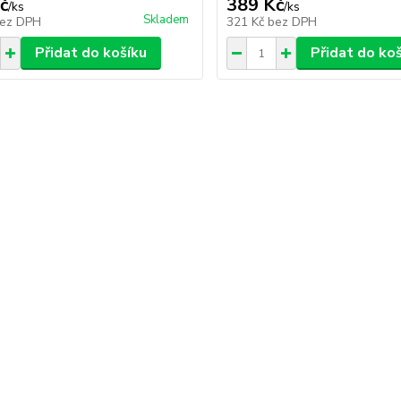
č
389 Kč
/
ks
/
ks
Skladem
ez DPH
321 Kč
bez DPH
Přidat do košíku
Přidat do ko