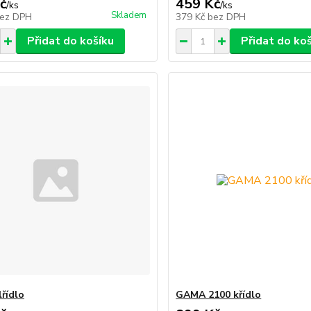
č
459 Kč
/
ks
/
ks
Skladem
ez DPH
379 Kč
bez DPH
Přidat do košíku
Přidat do ko
lřídlo
GAMA 2100 křídlo