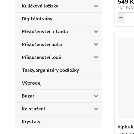
549 K
Kuličková ložiska
454 Kč
b
Digitální váhy
Příslušenství letadla
Příslušenství auta
Příslušenství lodě
Tašky,organizéry,podložky
Výprodej
Bazar
Ke stažení
Krystaly
Alpha k