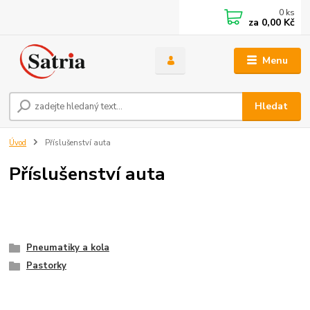
0
ks
za
0,00 Kč
Menu
Hledat
Úvod
Příslušenství auta
Příslušenství auta
Pneumatiky a kola
Pastorky