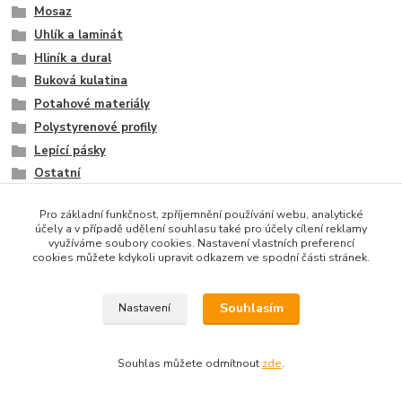
Mosaz
Uhlík a laminát
Hliník a dural
Buková kulatina
Potahové materiály
Polystyrenové profily
Lepící pásky
Ostatní
Pro základní funkčnost, zpříjemnění používání webu, analytické
účely a v případě udělení souhlasu také pro účely cílení reklamy
využíváme soubory cookies. Nastavení vlastních preferencí
cookies můžete kdykoli upravit odkazem ve spodní části stránek.
Souhlasím
Nastavení
Vytvořeno na
Eshop-rychle.cz
Souhlas můžete odmítnout
zde
.