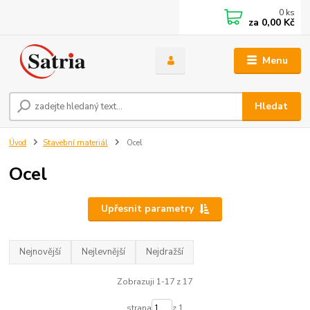
0
ks
za
0,00 Kč
Menu
Hledat
Úvod
Stavební materiál
Ocel
Ocel
Upřesnit parametry
Nejnovější
Nejlevnější
Nejdražší
Zobrazuji 1-17 z 17
strana
z 1