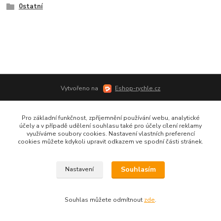
0statní
Vytvořeno na
Eshop-rychle.cz
Pro základní funkčnost, zpříjemnění používání webu, analytické
účely a v případě udělení souhlasu také pro účely cílení reklamy
využíváme soubory cookies. Nastavení vlastních preferencí
cookies můžete kdykoli upravit odkazem ve spodní části stránek.
Souhlasím
Nastavení
Souhlas můžete odmítnout
zde
.