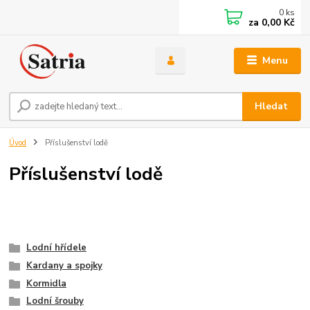
0
ks
za
0,00 Kč
Menu
Hledat
Úvod
Příslušenství lodě
Příslušenství lodě
Lodní hřídele
Kardany a spojky
Kormidla
Lodní šrouby