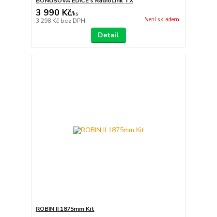
BONUSOVÁ EDICE s RadioLink TX
3 990 Kč
/
ks
Není skladem
3 298 Kč
bez DPH
Detail
ROBIN II 1875mm Kit