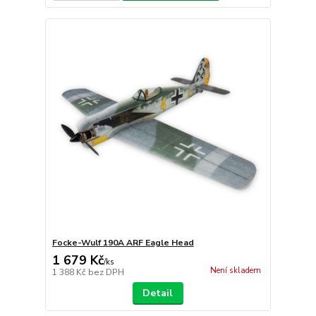
Focke-Wulf 190A ARF Eagle Head
1 679 Kč
/
ks
Není skladem
1 388 Kč
bez DPH
Detail