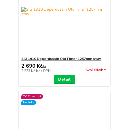
SIG 1910 Deperdussin OldTimer 1257mm stav.
2 690 Kč
/
ks
Není skladem
2 223 Kč
bez DPH
Detail
TOP produkt
Novinka