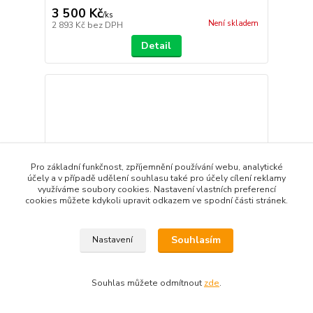
3 500 Kč
/
ks
Není skladem
2 893 Kč
bez DPH
Detail
Pro základní funkčnost, zpříjemnění používání webu, analytické
účely a v případě udělení souhlasu také pro účely cílení reklamy
využíváme soubory cookies. Nastavení vlastních preferencí
cookies můžete kdykoli upravit odkazem ve spodní části stránek.
Souhlasím
Nastavení
Souhlas můžete odmítnout
zde
.
KIWI - F3RES