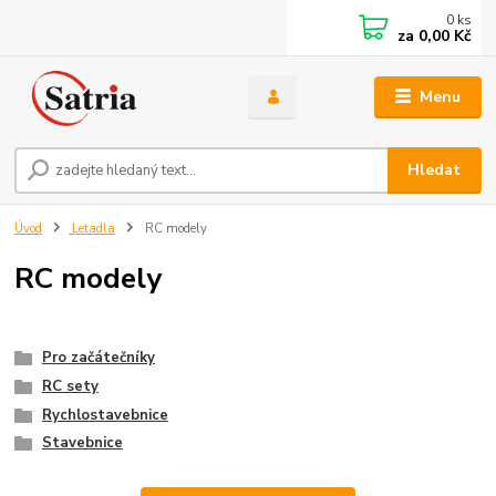
0
ks
za
0,00 Kč
Menu
Hledat
Úvod
Letadla
RC modely
RC modely
Pro začátečníky
RC sety
Rychlostavebnice
Stavebnice