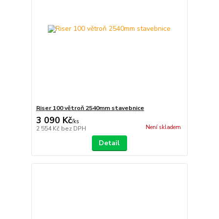
Riser 100 větroň 2540mm stavebnice
3 090 Kč
/
ks
Není skladem
2 554 Kč
bez DPH
Detail