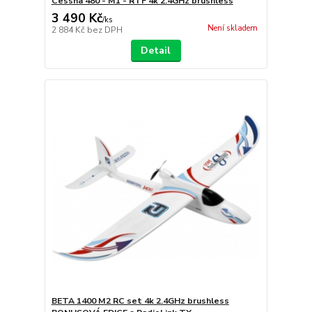
Cessna 480 - M1 - RTF 4k 2.4GHz brushless
3 490 Kč
/
ks
Není skladem
2 884 Kč
bez DPH
Detail
BETA 1400 M2 RC set 4k 2.4GHz brushless