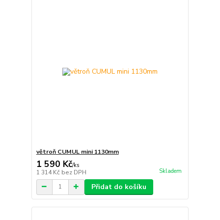
větroň CUMUL mini 1130mm
1 590 Kč
/
ks
Skladem
1 314 Kč
bez DPH
Přidat do košíku