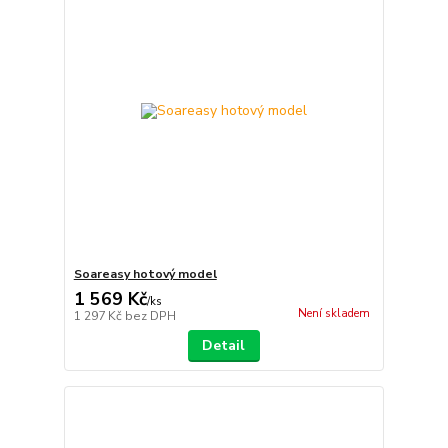
Soareasy hotový model
1 569 Kč
/
ks
Není skladem
1 297 Kč
bez DPH
Detail