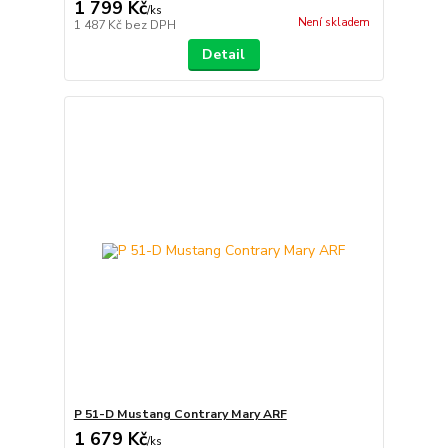
1 799 Kč
/
ks
Není skladem
1 487 Kč
bez DPH
Detail
P 51-D Mustang Contrary Mary ARF
1 679 Kč
/
ks