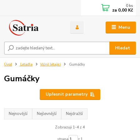
0
ks
za
0,00 Kč
Menu
Hledat
Úvod
Letadla
Volně létající
Gumáčky
Gumáčky
Upřesnit parametry
Nejnovější
Nejlevnější
Nejdražší
Zobrazuji 1-4 z 4
strana
z 1