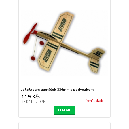
Jetstream gumáček 336mm s podvozkem
119 Kč
/
ks
Není skladem
98 Kč
bez DPH
Detail