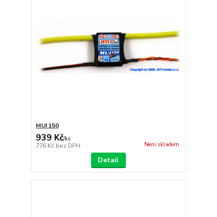
MUI 150
939 Kč
/
ks
Není skladem
776 Kč
bez DPH
Detail