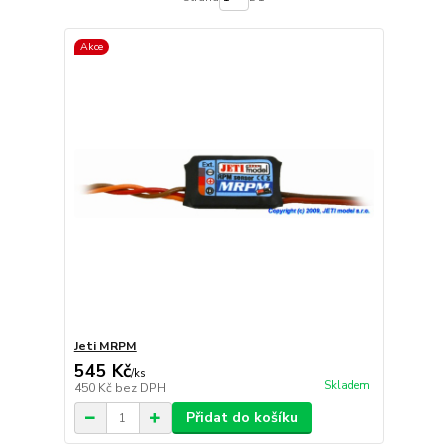
Akce
Jeti MRPM
545 Kč
/
ks
Skladem
450 Kč
bez DPH
Přidat do košíku