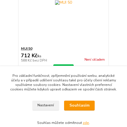
MUI 50
712 Kč
/
ks
Není skladem
588 Kč
bez DPH
Detail
Pro základní funkčnost, zpříjemnění používání webu, analytické
účely a v případě udělení souhlasu také pro účely cílení reklamy
využíváme soubory cookies. Nastavení vlastních preferencí
strana
z 1
cookies můžete kdykoli upravit odkazem ve spodní části stránek.
Souhlasím
Nastavení
Souhlas můžete odmítnout
zde
.
Vytvořeno na
Eshop-rychle.cz