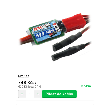
MT 125
749 Kč
/
ks
Skladem
619 Kč
bez DPH
Přidat do košíku