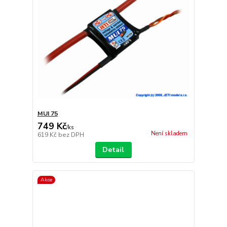
MUI 75
749 Kč
/
ks
Není skladem
619 Kč
bez DPH
Detail
Akce