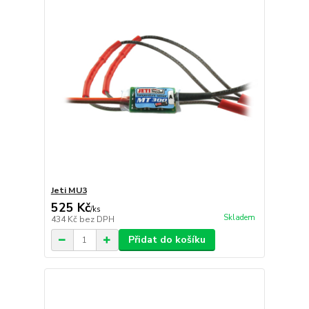
Jeti MU3
525 Kč
/
ks
Skladem
434 Kč
bez DPH
Přidat do košíku