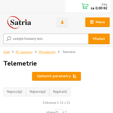
0
ks
za
0,00 Kč
Menu
Hledat
Úvod
RC soupravy
Příslušenství
Telemetrie
Telemetrie
Upřesnit parametry
Nejnovější
Nejlevnější
Nejdražší
Zobrazuji 1-11 z 11
strana
z 1