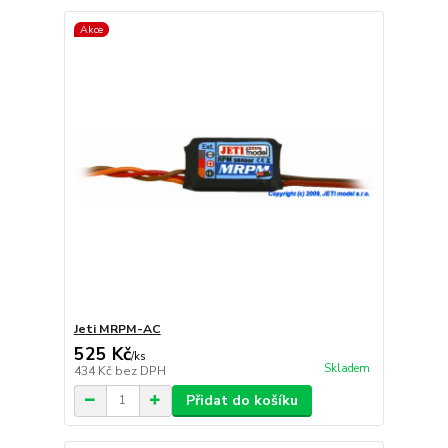
Akce
Jeti MRPM-AC
525 Kč
/
ks
Skladem
434 Kč
bez DPH
Přidat do košíku