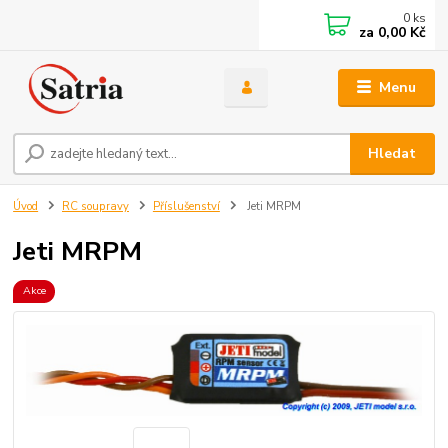
0
ks
za
0,00 Kč
Menu
Hledat
Úvod
RC soupravy
Příslušenství
Jeti MRPM
Jeti MRPM
Akce