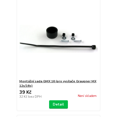
Montážní sada GMX 16 (pro vysílače Graupner MX
12s/16s)
39 Kč
Není skladem
32 Kč
bez DPH
Detail