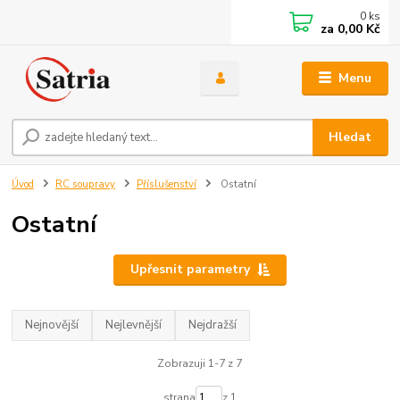
0
ks
za
0,00 Kč
Menu
Hledat
Úvod
RC soupravy
Příslušenství
Ostatní
Ostatní
Upřesnit parametry
Nejnovější
Nejlevnější
Nejdražší
Zobrazuji 1-7 z 7
strana
z 1