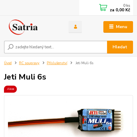
0
ks
za
0,00 Kč
Menu
Hledat
Úvod
RC soupravy
Příslušenství
Jeti Muli 6s
Jeti Muli 6s
Akce