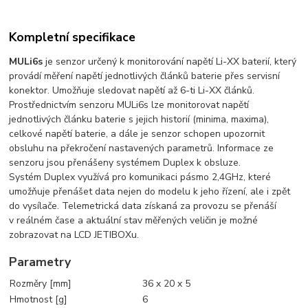
Kompletní specifikace
MULi6s
je senzor určený k monitorování napětí Li-XX baterií, který
provádí měření napětí jednotlivých článků baterie přes servisní
konektor. Umožňuje sledovat napětí až 6-ti Li-XX článků.
Prostřednictvím senzoru MULi6s lze monitorovat napětí
jednotlivých článku baterie s jejich historií (minima, maxima),
celkové napětí baterie, a dále je senzor schopen upozornit
obsluhu na překročení nastavených parametrů. Informace ze
senzoru jsou přenášeny systémem Duplex k obsluze.
Systém Duplex využívá pro komunikaci pásmo 2,4GHz, které
umožňuje přenášet data nejen do modelu k jeho řízení, ale i zpět
do vysílače. Telemetrická data získaná za provozu se přenáší
v reálném čase a aktuální stav měřených veličin je možné
zobrazovat na LCD JETIBOXu.
Parametry
Rozměry [mm]
36 x 20 x 5
Hmotnost [g]
6