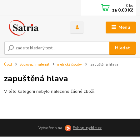
0
ks
za
0,00 Kč
Menu
Hledat
Úvod
Spojovací materiál
metrické šrouby
zapuštěná hlava
zapuštěná hlava
V této kategorii nebylo nalezeno žádné zboží.
Vytvořeno na
Eshop-rychle.cz