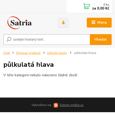
0
ks
za
0,00 Kč
Menu
Hledat
Úvod
Spojovací materiál
metrické šrouby
půlkulatá hlava
půlkulatá hlava
V této kategorii nebylo nalezeno žádné zboží.
Vytvořeno na
Eshop-rychle.cz