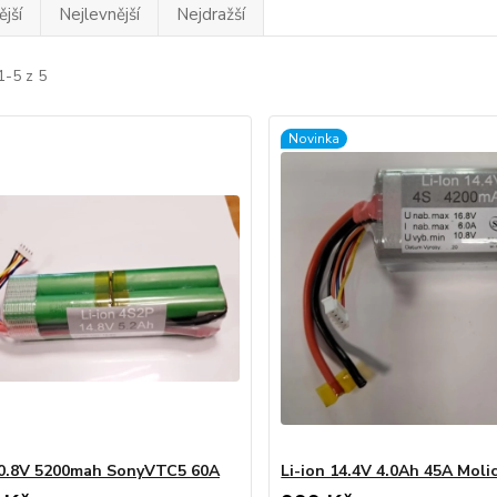
jší
Nejlevnější
Nejdražší
1-5 z 5
Novinka
10.8V 5200mah SonyVTC5 60A
Li-ion 14.4V 4.0Ah 45A Moli