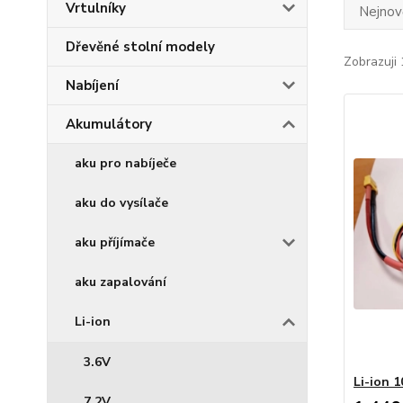
Vrtulníky
Nejnově
Dřevěné stolní modely
Zobrazuji 
Nabíjení
Akumulátory
aku pro nabíječe
aku do vysílače
aku příjímače
aku zapalování
Li-ion
3.6V
Li-ion 
7.2V