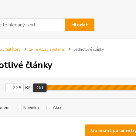
Hledat
kumulátory
Li-Fe A123 systems
Jednotlivé články
otlivé články
Kč
Od
adem
Novinka
Akce
Upřesnit parametr