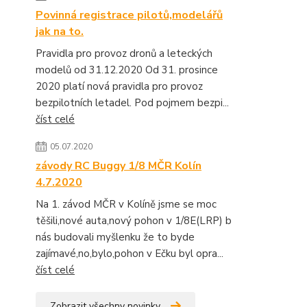
Povinná registrace pilotů,modelářů
jak na to.
Pravidla pro provoz dronů a leteckých
modelů od 31.12.2020 Od 31. prosince
2020 platí nová pravidla pro provoz
bezpilotních letadel. Pod pojmem bezpi...
číst celé
05.07.2020
závody RC Buggy 1/8 MČR Kolín
4.7.2020
Na 1. závod MČR v Kolíně jsme se moc
těšili,nové auta,nový pohon v 1/8E(LRP) b
nás budovali myšlenku že to byde
zajímavé,no,bylo,pohon v Ečku byl opra...
číst celé
Zobrazit všechny novinky