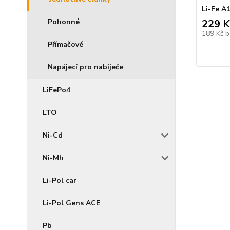
Li-Fe A
Pohonné
229 K
189 Kč
b
Přímačové
Napájecí pro nabíječe
LiFePo4
LTO
Ni-Cd
Ni-Mh
Li-Pol car
Li-Pol Gens ACE
Pb