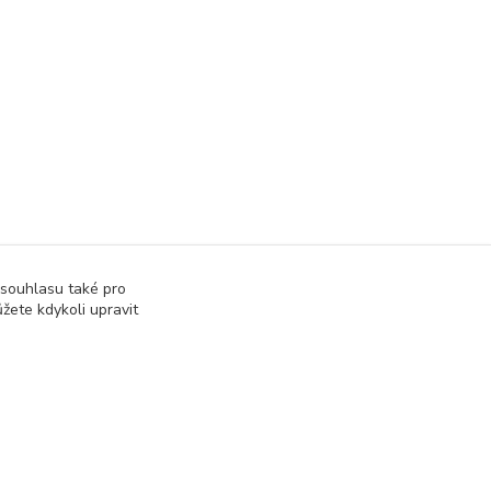
 souhlasu také pro
žete kdykoli upravit
Vytvořeno na
Eshop-rychle.cz