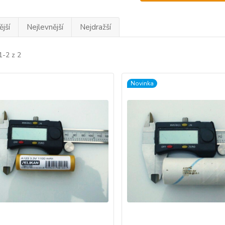
jší
Nejlevnější
Nejdražší
1-2 z 2
Novinka