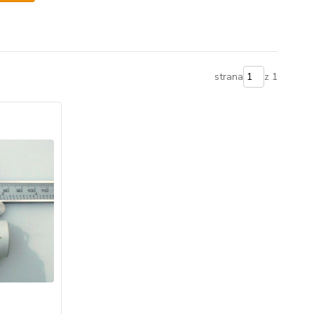
strana
z 1