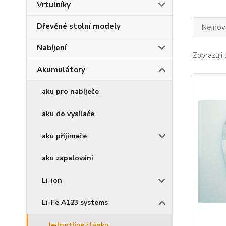
Vrtulníky
Dřevěné stolní modely
Nejnově
Nabíjení
Zobrazuji 
Akumulátory
aku pro nabíječe
aku do vysílače
aku příjímače
aku zapalování
Li-ion
Li-Fe A123 systems
Jednotlivé články