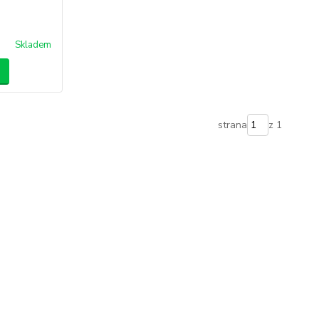
Skladem
strana
z 1