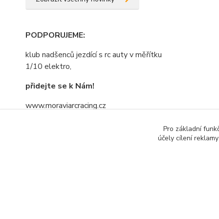
PODPORUJEME
:
klub nadšenců jezdící s rc auty v měřítku
1/10 elektro,
přidejte se k Nám!
www.moraviarcracing.cz
jezdíme,trénujeme na závodech bo kdo
Pro základní funk
se bojí nesmí do lesa......nebojte se
účely cílení reklam
přidat....