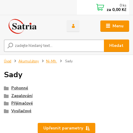
0
ks
za
0,00 Kč
Menu
Hledat
Úvod
Akumulátory
Ni-Mh
Sady
Sady
Pohonné
Zapalování
Přijímačové
Vysílačové
Upřesnit parametry