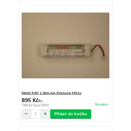
Nimh 9.6V 1.9Ah AA Eneloop Hitec
895 Kč
/
ks
Skladem
740 Kč
bez DPH
Přidat do košíku