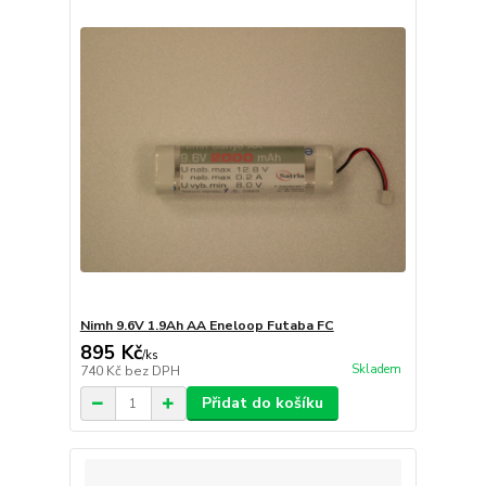
Nimh 9.6V 1.9Ah AA Eneloop Futaba FC
895 Kč
/
ks
Skladem
740 Kč
bez DPH
Přidat do košíku