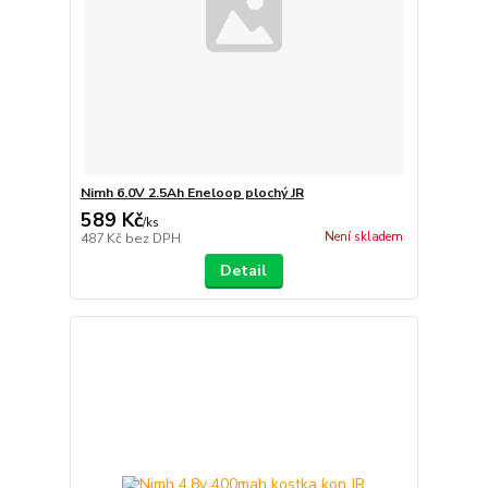
Nimh 6.0V 2.5Ah Eneloop plochý JR
589 Kč
/
ks
Není skladem
487 Kč
bez DPH
Detail