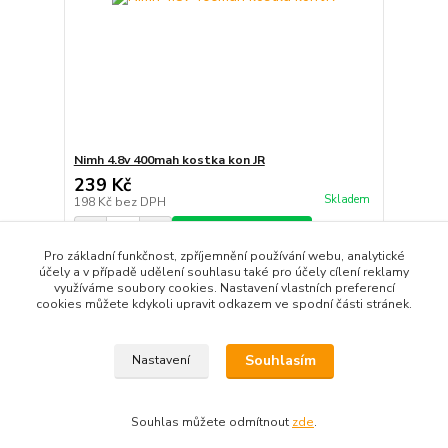
Nimh 4.8v 400mah kostka kon JR
239 Kč
Skladem
198 Kč
bez DPH
Přidat do košíku
Pro základní funkčnost, zpříjemnění používání webu, analytické
účely a v případě udělení souhlasu také pro účely cílení reklamy
využíváme soubory cookies. Nastavení vlastních preferencí
strana
z 1
cookies můžete kdykoli upravit odkazem ve spodní části stránek.
Souhlasím
Nastavení
Souhlas můžete odmítnout
zde
.
Vytvořeno na
Eshop-rychle.cz