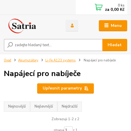
0
ks
za
0,00 Kč
Menu
Hledat
Úvod
Akumulátory
Li-Fe A123 systems
Napájecí pro nabíječe
Napájecí pro nabíječe
Upřesnit parametry
Nejnovější
Nejlevnější
Nejdražší
Zobrazuji 1-2 z 2
strana
z 1