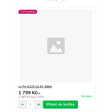
TOP produkt
Li-Fe A123 13.2V 20Ah
1 799 Kč
/
ks
Skladem
1 487 Kč
bez DPH
Přidat do košíku