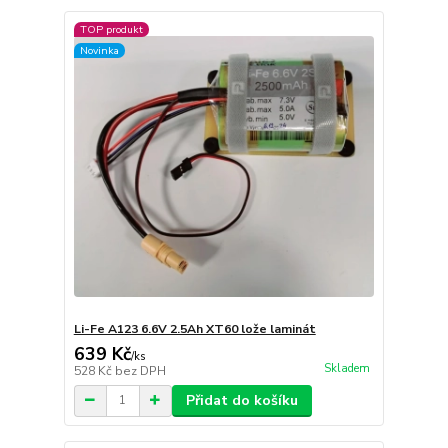
TOP produkt
Novinka
Li-Fe A123 6.6V 2.5Ah XT60 lože laminát
639 Kč
/
ks
Skladem
528 Kč
bez DPH
Přidat do košíku