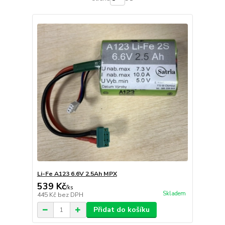
Li-Fe A123 6.6V 2.5Ah MPX
539 Kč
/
ks
Skladem
445 Kč
bez DPH
Přidat do košíku