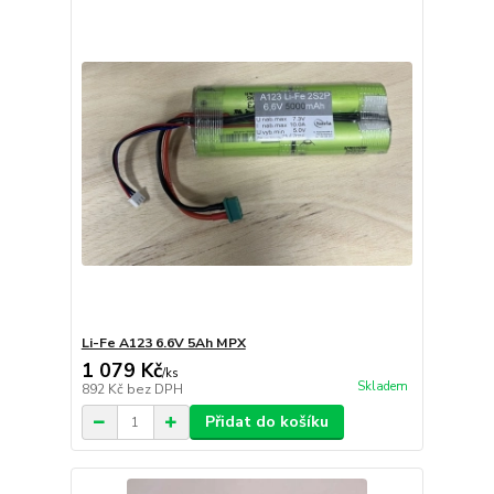
Li-Fe A123 6.6V 5Ah MPX
1 079 Kč
/
ks
Skladem
892 Kč
bez DPH
Přidat do košíku