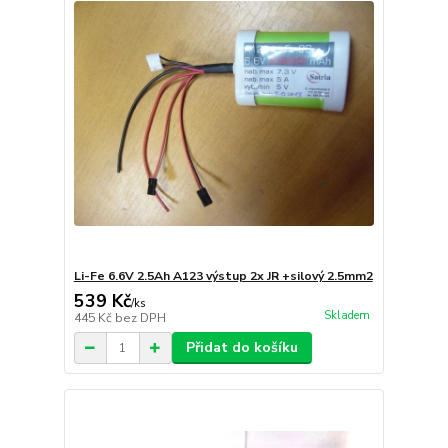
Li-Fe 6.6V 2.5Ah A123 výstup 2x JR +silový 2.5mm2
539 Kč
/
ks
Skladem
445 Kč
bez DPH
Přidat do košíku