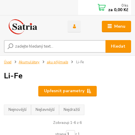
0
ks
za
0,00 Kč
Menu
Hledat
Úvod
Akumulátory
aku příjímače
Li-Fe
Li-Fe
Upřesnit parametry
Nejnovější
Nejlevnější
Nejdražší
Zobrazuji 1-6 z 6
strana
z 1