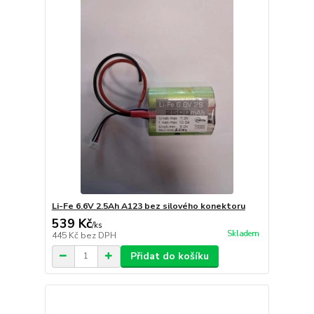
Li-Fe 6.6V 2.5Ah A123 bez silového konektoru
539 Kč
/
ks
Skladem
445 Kč
bez DPH
Přidat do košíku