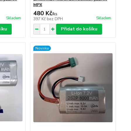
MPX
480 Kč
/
ks
Skladem
Skladem
397 Kč
bez DPH
šíku
Přidat do košíku
Novinka