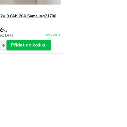
7.2V 9.6Ah 20A Samsung21700
č
/
ks
Skladem
ez DPH
Přidat do košíku