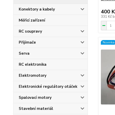
Konektory a kabely
400 K
331 Kč
b
Měřící zařízení
RC soupravy
Příjímače
Novinka
Serva
RC elektronika
Elektromotory
Elektronické regulátory otáček
Spalovací motory
Stavební materiál