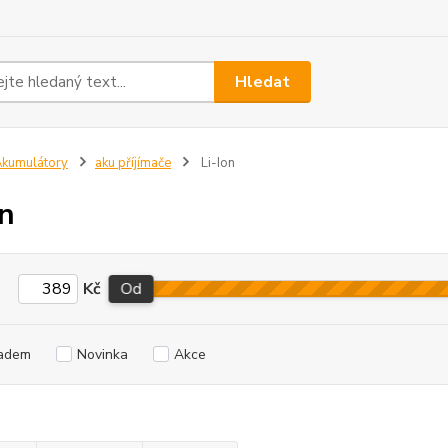
Hledat
kumulátory
aku příjímače
Li-Ion
on
Kč
Od
adem
Novinka
Akce