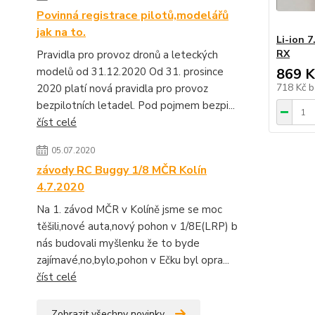
Povinná registrace pilotů,modelářů
jak na to.
Li-ion 
RX
Pravidla pro provoz dronů a leteckých
modelů od 31.12.2020 Od 31. prosince
869 K
718 Kč
b
2020 platí nová pravidla pro provoz
bezpilotních letadel. Pod pojmem bezpi...
číst celé
05.07.2020
závody RC Buggy 1/8 MČR Kolín
4.7.2020
Na 1. závod MČR v Kolíně jsme se moc
těšili,nové auta,nový pohon v 1/8E(LRP) b
nás budovali myšlenku že to byde
zajímavé,no,bylo,pohon v Ečku byl opra...
číst celé
Zobrazit všechny novinky