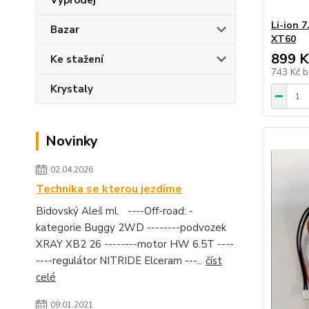
Výprodej
Li-ion 
Bazar
XT60
899 K
Ke stažení
743 Kč
b
Krystaly
Novinky
02.04.2026
Technika se kterou jezdíme
Bidovský Aleš ml. ----Off-road: -
kategorie Buggy 2WD --------podvozek
XRAY XB2 26 --------motor HW 6.5T ----
----regulátor NITRIDE Elceram ---...
číst
celé
09.01.2021