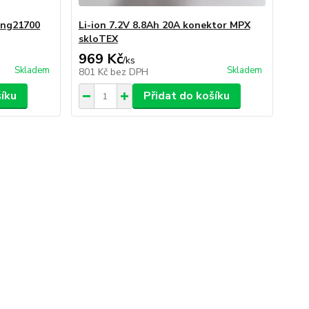
ung21700
Li-ion 7.2V 8.8Ah 20A konektor MPX
skloTEX
969 Kč
/
ks
Skladem
Skladem
801 Kč
bez DPH
šíku
Přidat do košíku