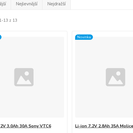
jší
Nejlevnější
Nejdražší
1-13 z 13
Novinka
7.2V 3.0Ah 30A Sony VTC6
Li-ion 7.2V 2.8Ah 35A Molic