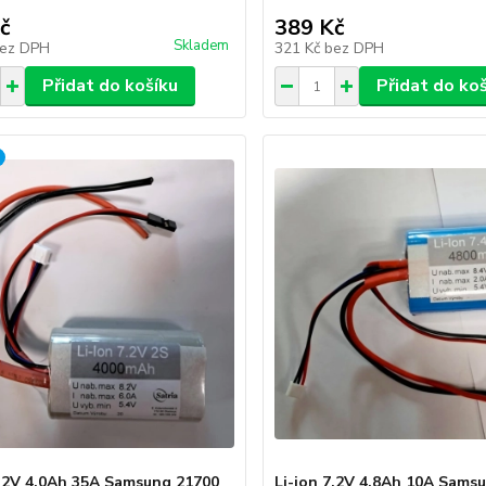
č
389 Kč
Skladem
ez DPH
321 Kč
bez DPH
Přidat do košíku
Přidat do ko
7.2V 4.0Ah 35A Samsung 21700
Li-ion 7.2V 4.8Ah 10A Sams