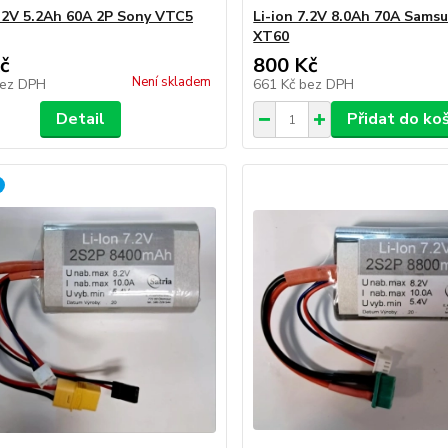
7.2V 5.2Ah 60A 2P Sony VTC5
Li-ion 7.2V 8.0Ah 70A Sams
XT60
č
800 Kč
Není skladem
ez DPH
661 Kč
bez DPH
Detail
Přidat do ko