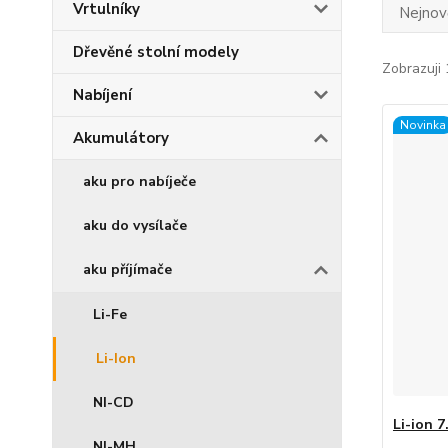
Vrtulníky
Nejnově
Dřevěné stolní modely
Zobrazuji 
Nabíjení
Novinka
Akumulátory
aku pro nabíječe
aku do vysílače
aku příjímače
Li-Fe
Li-Ion
NI-CD
Li-ion 
NI-MH