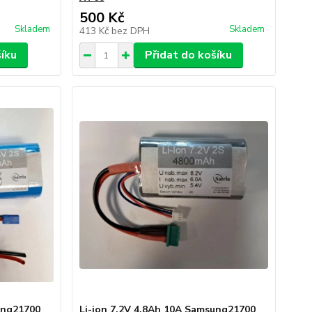
500 Kč
Skladem
Skladem
413 Kč
bez DPH
šíku
Přidat do košíku
ung21700
Li-ion 7.2V 4.8Ah 10A Samsung21700