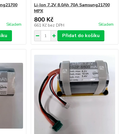
ung21700
Li-Ion 7.2V 8.0Ah 70A Samsung21700
MPX
800 Kč
Skladem
Skladem
661 Kč
bez DPH
šíku
Přidat do košíku