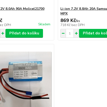
7.2V 8.0Ah 90A Molicel21700
Li-ion 7.2V 8.8Ah 20A Sams
MPX
č
869 Kč
/
ks
Skladem
ez DPH
718 Kč
bez DPH
Přidat do košíku
Přidat do ko