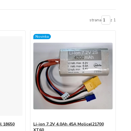
strana
z 1
Novinka
el 18650
Li-ion 7.2V 4.0Ah 45A Molicel21700
XT60