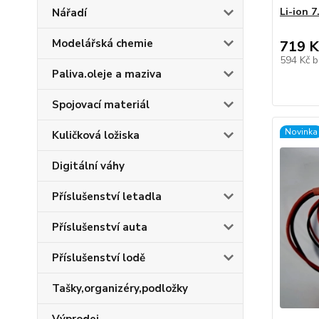
Li-ion 
Nářadí
Modelářská chemie
719 K
594 Kč
b
Paliva.oleje a maziva
Spojovací materiál
Novinka
Kuličková ložiska
Digitální váhy
Příslušenství letadla
Příslušenství auta
Příslušenství lodě
Tašky,organizéry,podložky