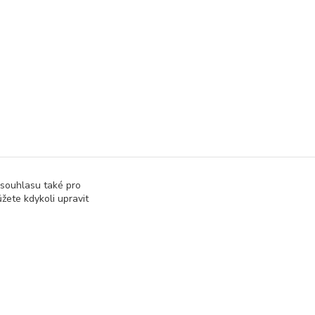
 souhlasu také pro
žete kdykoli upravit
Vytvořeno na
Eshop-rychle.cz