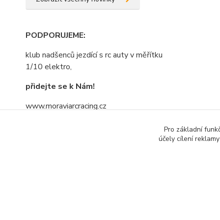
PODPORUJEME
:
klub nadšenců jezdící s rc auty v měřítku
1/10 elektro,
přidejte se k Nám!
www.moraviarcracing.cz
jezdíme,trénujeme na závodech bo kdo
Pro základní funk
se bojí nesmí do lesa......nebojte se
účely cílení reklam
přidat....