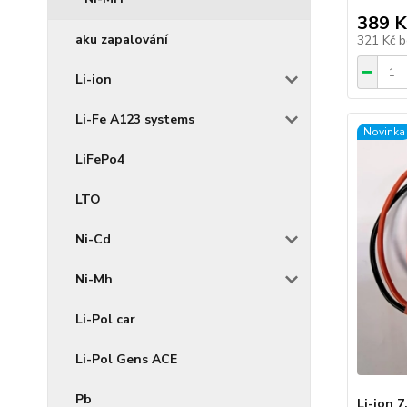
389 K
aku zapalování
321 Kč
b
Li-ion
Li-Fe A123 systems
Novinka
LiFePo4
LTO
Ni-Cd
Ni-Mh
Li-Pol car
Li-Pol Gens ACE
Pb
Li-ion 