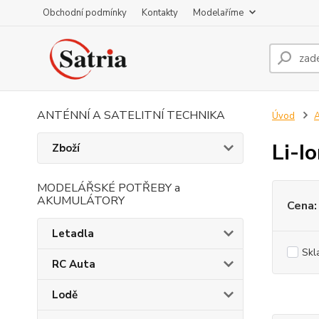
Obchodní podmínky
Kontakty
Modelaříme
ANTÉNNÍ A SATELITNÍ TECHNIKA
Úvod
A
Li-I
Zboží
MODELÁŘSKÉ POTŘEBY a
AKUMULÁTORY
Cena:
Letadla
Skl
RC Auta
Lodě