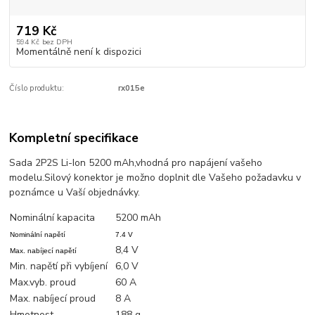
719 Kč
594 Kč
bez DPH
Momentálně není k dispozici
Číslo produktu:
rx015e
Kompletní specifikace
Sada 2P2S Li-Ion 5200 mAh,vhodná pro napájení vašeho
modelu.Silový konektor je možno doplnit dle Vašeho požadavku v
poznámce u Vaší objednávky.
Nominální kapacita
5200 mAh
Nominální napětí
7.4 V
8,4 V
Max. nabíjecí napětí
Min. napětí při vybíjení
6,0 V
Max.vyb. proud
60 A
Max. nabíjecí proud
8 A
Hmotnost
188 g