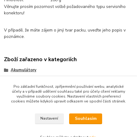
Věnujte prosím pozornost volbě požadovaného typu servisního
konektoru!
V případě, že máte zájem o jiný tvar packu, uveďte jeho popis v
poznámce.
Zboží zařazeno v kategoriích
Akumulátory
aku příjímače
Pro základní funkčnost, zpříjemnění používání webu, analytické
Li-ion
účely a v případě udělení souhlasu také pro účely cílení reklamy
využíváme soubory cookies. Nastavení vlastních preferencí
Li-Ion
cookies můžete kdykoli upravit odkazem ve spodní části stránek.
7.2V
Souhlasím
Nastavení