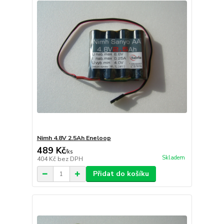
Nimh 4.8V 2.5Ah Eneloop
489 Kč
/
ks
Skladem
404 Kč
bez DPH
Přidat do košíku