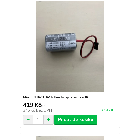
Nimh 4.8V 1.9Ah Eneloop kostka JR
419 Kč
/
ks
Skladem
346 Kč
bez DPH
Přidat do košíku