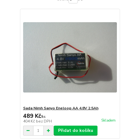
Sada Nimh Sanyo Eneloop AA 4.8V 2.5Ah
489 Kč
/
ks
Skladem
404 Kč
bez DPH
Přidat do košíku