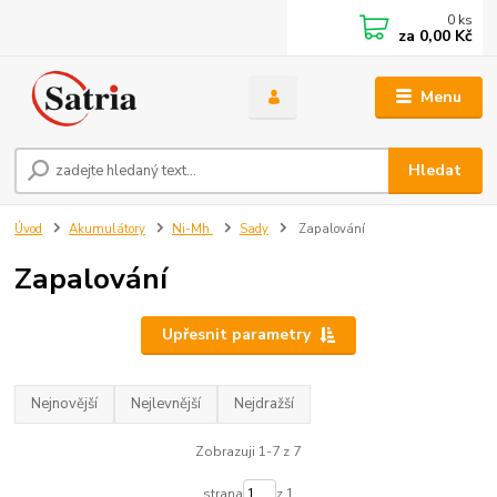
0
ks
za
0,00 Kč
Menu
Hledat
Úvod
Akumulátory
Ni-Mh
Sady
Zapalování
Zapalování
Upřesnit parametry
Nejnovější
Nejlevnější
Nejdražší
Zobrazuji 1-7 z 7
strana
z 1