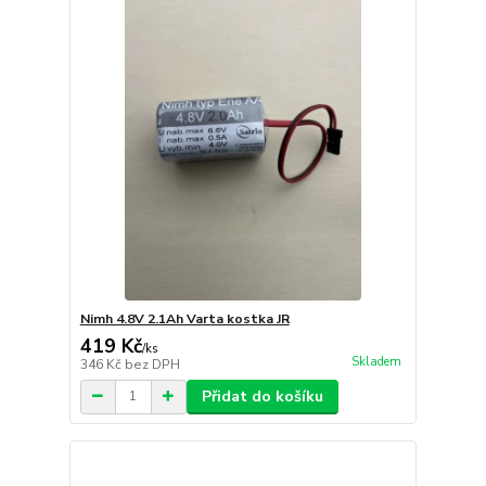
Nimh 4.8V 2.1Ah Varta kostka JR
419 Kč
/
ks
Skladem
346 Kč
bez DPH
Přidat do košíku