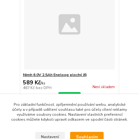
Nimh 6.0V 2.5Ah Eneloop plochý JR
589 Kč
/
ks
Není skladem
487 Kč
bez DPH
Detail
Pro základní funkčnost, zpříjemnění používání webu, analytické
účely a v případě udělení souhlasu také pro účely cílení reklamy
využíváme soubory cookies. Nastavení vlastních preferencí
strana
z 1
cookies můžete kdykoli upravit odkazem ve spodní části stránek.
Souhlasím
Nastavení