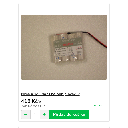
Nimh 4.8V 1.9Ah Eneloop plochý JR
419 Kč
/
ks
Skladem
346 Kč
bez DPH
Přidat do košíku