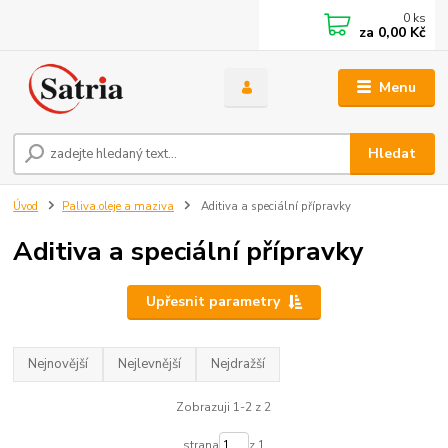
0
ks
za
0,00 Kč
Menu
Hledat
Úvod
Paliva.oleje a maziva
Aditiva a speciální přípravky
Aditiva a speciální přípravky
Upřesnit parametry
Nejnovější
Nejlevnější
Nejdražší
Zobrazuji 1-2 z 2
strana
z 1