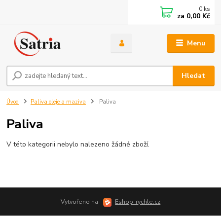
0
ks
za
0,00 Kč
Menu
Hledat
Úvod
Paliva.oleje a maziva
Paliva
Paliva
V této kategorii nebylo nalezeno žádné zboží.
Vytvořeno na
Eshop-rychle.cz