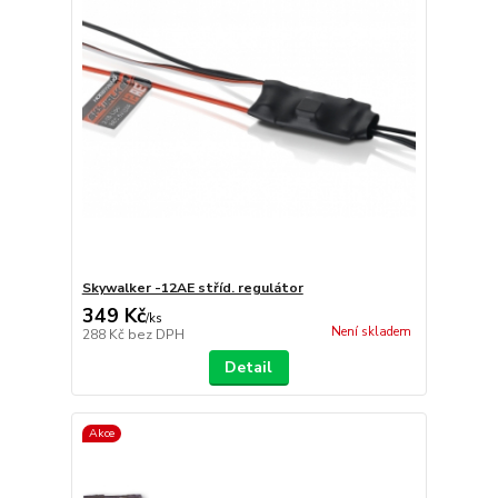
Skywalker -12AE stříd. regulátor
349 Kč
/
ks
Není skladem
288 Kč
bez DPH
Detail
Akce