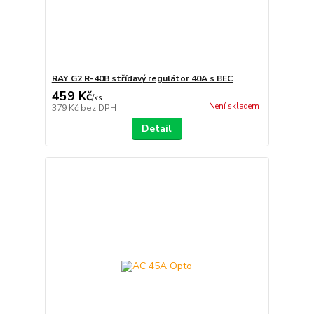
RAY G2 R-40B střídavý regulátor 40A s BEC
459 Kč
/
ks
Není skladem
379 Kč
bez DPH
Detail