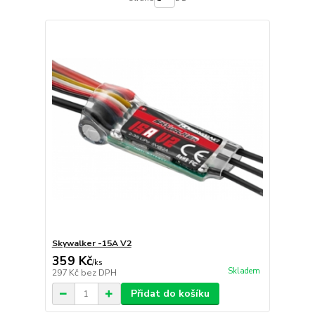
Skywalker -15A V2
359 Kč
/
ks
Skladem
297 Kč
bez DPH
Přidat do košíku