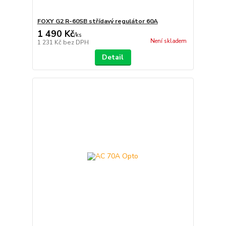
FOXY G2 R-60SB střídavý regulátor 60A
1 490 Kč
/
ks
Není skladem
1 231 Kč
bez DPH
Detail