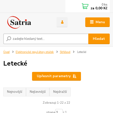
0
ks
za
0,00 Kč
Menu
Hledat
Úvod
Elektronické regulátory otáček
Střídavé
Letecké
Letecké
Upřesnit parametry
Nejnovější
Nejlevnější
Nejdražší
Zobrazuji 1-22 z 22
strana
z 1