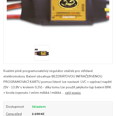
Kvalitní plně programovatelný regulátor otáček pro střídavé
elektromotory. Balení obsahuje BEZDRÁTOVOU INFRAČERVENOU
PROGRAMOVACÍ KARTU pomocí které lze nastavit: LVC = vypínací napětí
(5V - 13,8V s krokem 0,2V) - díky tomu lze použít jakýkoliv typ baterií BRK
= brzda (vypnuto / velmi měkká / měkká ...
celý popis
Dostupnost
Skladem
Cena před
1 199 Kč