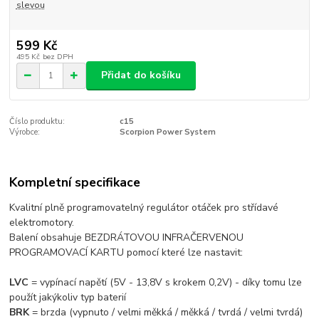
slevou
599 Kč
495 Kč
bez DPH
Přidat do košíku
Číslo produktu:
c15
Výrobce:
Scorpion Power System
Kompletní specifikace
Kvalitní plně programovatelný regulátor otáček pro střídavé
elektromotory.
Balení obsahuje BEZDRÁTOVOU INFRAČERVENOU
PROGRAMOVACÍ KARTU pomocí které lze nastavit:
LVC
= vypínací napětí (5V - 13,8V s krokem 0,2V) - díky tomu lze
použít jakýkoliv typ baterií
BRK
= brzda (vypnuto / velmi měkká / měkká / tvrdá / velmi tvrdá)