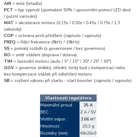
AIR
= mód (letadlo)
PCT
= typ vypnutí (zpomalení 50% / upozornění pomocí LED diod
/ pulzní varování)
MAT
= akcelerace motoru (0.15s / 0.30s / 0.45s / 0.75s / 1.3
sekundy)
COP
= ochrana proti přetížení (zapnuto / vypnuto)
FREQ
= řídící frekvence (8kHz / 18kHz)
SS
= pomalý rozběh (s governorem / bez governoru)
RO
= směr otáčení (doprava / doleva)
TIM
= časování motoru (auto / 5° / 15° / 20° / 25° / 30°)
GOV
= governor (měkký, střední, tvrdý buď s kompenzací nebo
bez kompenzace otáček při odlehčení motoru
SB
= zvýšení výkonu při startu - start booster (zapnuto / vypnuto)
Vlastnosti regulátoru
Maximální proud :
25 A
BEC :
2
A / 5V
Vnitřní odpor :
3,66 m
?
Hmotnost :
20,3 g
Rozměry (mm) :
48x26x9