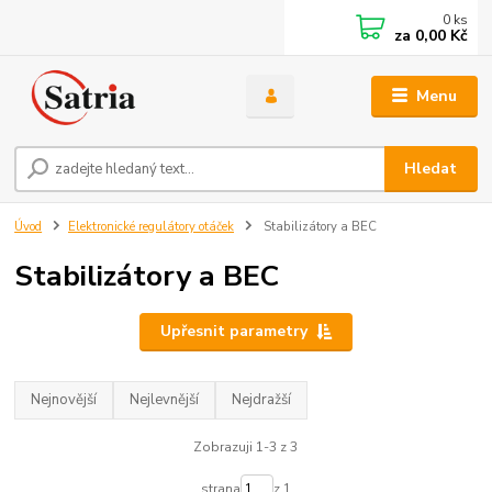
0
ks
za
0,00 Kč
Menu
Hledat
Úvod
Elektronické regulátory otáček
Stabilizátory a BEC
Stabilizátory a BEC
Upřesnit parametry
Nejnovější
Nejlevnější
Nejdražší
Zobrazuji 1-3 z 3
strana
z 1