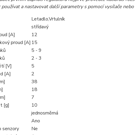
 používat a nastavovat další parametry s pomocí vysílače nebo
Letadlo,Vrtulník
střídavý
oud [A]
12
čkový proud [A]
15
nků
5 - 9
nků
2 - 3
tí [V]
5
d [A]
2
mm]
38
m]
18
mm]
7
 [g]
10
e
jednosměrná
Ano
o senzory
Ne