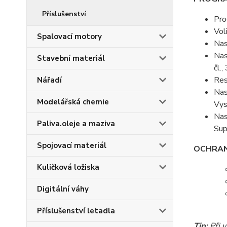
Příslušenství
Pro
Vol
Spalovací motory
Nas
Nas
Stavební materiál
čl.
Res
Nářadí
Nas
Modelářská chemie
Vys
Nas
Paliva.oleje a maziva
Sup
Spojovací materiál
OCHRAN
Kuličková ložiska
Digitální váhy
Příslušenství letadla
Tip:
Při v