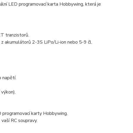
ální LED programovací karta Hobbywing, která je
T tranzistorů.
 z akumulátorů 2-3S LiPo/Li-ion nebo 5-9 čl.
 napětí.
 výkon).
D programovací karty Hobbywing.
z vaší RC soupravy.