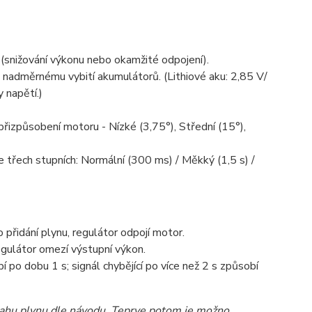
(snižování výkonu nebo okamžité odpojení).
 nadměrnému vybití akumulátorů. (Lithiové aku: 2,85 V/
 napětí.)
 přizpůsobení motoru - Nízké (3,75°), Střední (15°),
třech stupních: Normální (300 ms) / Měkký (1,5 s) /
přidání plynu, regulátor odpojí motor.
gulátor omezí výstupní výkon.
 po dobu 1 s; signál chybějící po více než 2 s způsobí
zsahu plynu dle návodu. Teprve potom je možno