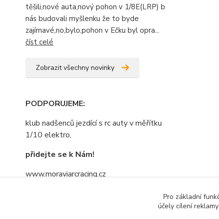
těšili,nové auta,nový pohon v 1/8E(LRP) b
nás budovali myšlenku že to byde
zajímavé,no,bylo,pohon v Ečku byl opra...
číst celé
Zobrazit všechny novinky
PODPORUJEME
:
klub nadšenců jezdící s rc auty v měřítku
1/10 elektro,
přidejte se k Nám!
www.moraviarcracing.cz
jezdíme,trénujeme na závodech bo kdo
Pro základní funk
se bojí nesmí do lesa......nebojte se
účely cílení reklam
přidat....