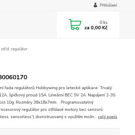
Přihlášení
0
ks
za
0,00 Kč
tříd. regulátor
0060170
ní řada regulátorů Hobbywing pro letecké aplikace. Trvalý
12A, špičkový proud 15A. Lineární BEC 5V 2A. Napájení 2-3S.
ost 10g. Rozměry 38x18x7mm. Programovatelný
rocesorový regulátor pro střídavé motory bez senzorů
hless, sensorless“) zkonstruovaný s využitím možn...
celý popis