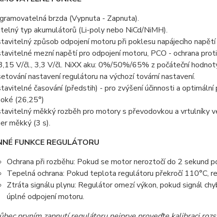
gramovatelná brzda (Vypnuta - Zapnuta).
itelný typ akumulátorů (Li-poly nebo NiCd/NiMH).
tavitelný způsob odpojení motoru při poklesu napájecího napětí 
tavitelné mezní napětí pro odpojení motoru, PCO - ochrana proti
, 3,15 V/čl., 3,3 V/čl. NiXX aku: 0%/50%/65% z počáteční hodnoty
etování nastavení regulátoru na výchozí tovární nastavení.
tavitelné časování (předstih) - pro zvýšení účinnosti a optimální
oké (26,25°)
tavitelný měkký rozběh pro motory s převodovkou a vrtulníky ve 
er měkký (3 s).
NÉ FUNKCE REGULÁTORU
Ochrana při rozběhu: Pokud se motor neroztočí do 2 sekund po 
Tepelná ochrana: Pokud teplota regulátoru překročí 110°C, re
Ztráta signálu plynu: Regulátor omezí výkon, pokud signál chybí
úplné odpojení motoru.
ůbec prvním zapnutí regulátoru nejprve proveďte kalibraci ro