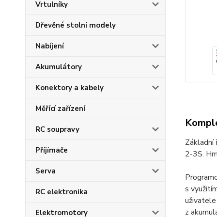
Vrtulníky
Dřevěné stolní modely
Nabíjení
Akumulátory
Konektory a kabely
Měřící zařízení
Komple
RC soupravy
Základní 
Příjímače
2-3S. H
Serva
Programo
s využití
RC elektronika
uživatele
z akumulá
Elektromotory