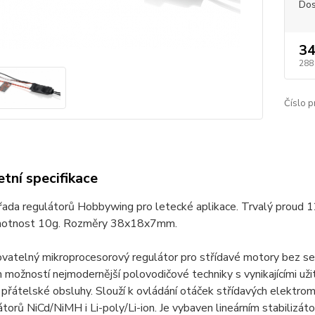
Dos
34
288
Číslo p
tní specifikace
řada regulátorů Hobbywing pro letecké aplikace. Trvalý proud 
motnost 10g. Rozměry 38x18x7mm.
vatelný mikroprocesorový regulátor pro střídavé motory bez sen
m možností nejmodernější polovodičové techniky s vynikajícími uži
 přátelské obsluhy. Slouží k ovládání otáček střídavých elektrom
torů NiCd/NiMH i Li-poly/Li-ion. Je vybaven lineárním stabilizátor