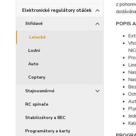
z pohonné
Elektronické regulátory otáček
dodávána 
POPIS 
Střídavé
Ext
Letecké
Vho
NiC
Lodní
Pro
Auto
Lin
Nas
Coptery
Nas
Bez
Stejnosměrné
Och
Aut
RC spínače
Ply
Jed
Stabilizátory a BEC
Kal
Programátory a karty
PROGRA