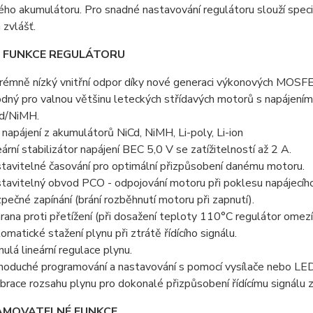
ho akumulátoru. Pro snadné nastavování regulátoru slouží speci
zvlášť.
A FUNKCE REGULÁTORU
rémně nízký vnitřní odpor díky nové generaci výkonových MOSFE
dný pro valnou většinu leteckých střídavých motorů s napájením
d/NiMH.
 napájení z akumulátorů NiCd, NiMH, Li-poly, Li-ion
eární stabilizátor napájení BEC 5,0 V se zatížitelností až 2 A.
tavitelné časování pro optimální přizpůsobení danému motoru.
tavitelný obvod PCO - odpojování motoru při poklesu napájecího
pečné zapínání (brání rozběhnutí motoru při zapnutí).
rana proti přetížení (při dosažení teploty 110°C regulátor omezí
omatické stažení plynu při ztrátě řídícího signálu.
nulá lineární regulace plynu.
noduché programování a nastavování s pomocí vysílače nebo LE
ibrace rozsahu plynu pro dokonalé přizpůsobení řídícímu signálu 
MOVATELNÉ FUNKCE