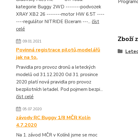
Program
kategorie Buggy 2WD --------podvozek
XRAY XB2 26 --------motor HW 6.5T ----
----regulátor NITRIDE Elceram ---...
číst
celé
Zboží 
09.01.2021
Povinná registrace pilotů,modelářů
Lete
jak na to.
Pravidla pro provoz dronů a leteckých
modelů od 31.12.2020 Od 31. prosince
2020 platí nová pravidla pro provoz
bezpilotních letadel. Pod pojmem bezpi...
číst celé
05.07.2020
závody RC Buggy 1/8 MČR Kolín
4.7.2020
Na 1. závod MČR v Kolíně jsme se moc