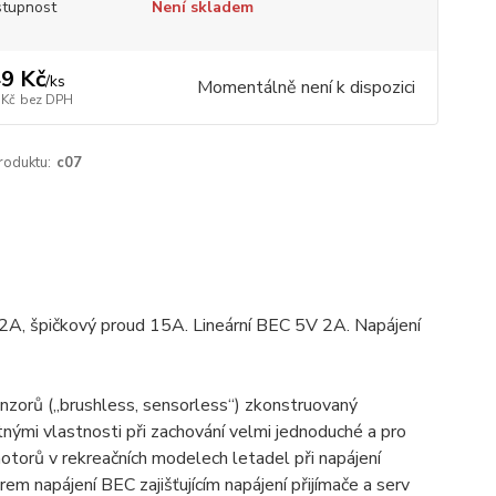
tupnost
Není skladem
9 Kč
/
ks
Momentálně není k dispozici
 Kč
bez DPH
roduktu:
c07
12A, špičkový proud 15A. Lineární BEC 5V 2A. Napájení
zorů („brushless, sensorless“) zkonstruovaný
tnými vlastnosti při zachování velmi jednoduché a pro
otorů v rekreačních modelech letadel při napájení
em napájení BEC zajišťujícím napájení přijímače a serv