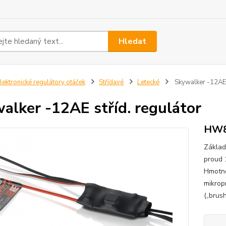
Hledat
lektronické regulátory otáček
Střídavé
Letecké
Skywalker -12AE s
alker -12AE stříd. regulátor
HW8
Základ
proud 
Hmotn
mikrop
(„brus