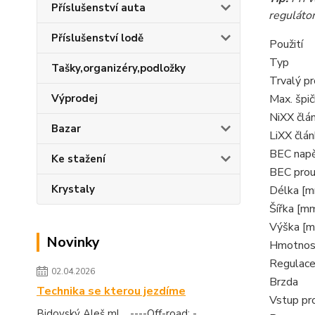
Příslušenství auta
regulátor
Příslušenství lodě
Použití
Typ
Tašky,organizéry,podložky
Trvalý pr
Výprodej
Max. špi
NiXX člá
Bazar
LiXX člá
BEC napě
Ke stažení
BEC prou
Krystaly
Délka [
Šířka [m
Výška [
Novinky
Hmotnost
Regulac
02.04.2026
Brzda
Technika se kterou jezdíme
Vstup pr
Bidovský Aleš ml. ----Off-road: -