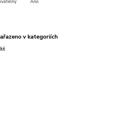
ovatelný
Ano
zařazeno v kategoriích
cké