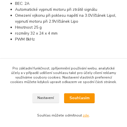
BEC: 2A
Automatické vypnutí motoru při ztrátě signálu
Omezení výkonu při poklesu napětí na 3.0V/článek Lipol,
vypnutí motoru při 2.9V/článek Lipo
Hmotnost 25 g
rozměry 32 x 24 x 4 mm
PWM 8kHz
Pro základní funkčnost, zpříjemnění používání webu, analytické
Zboží zařazeno v kategoriích
účely a v případě udělení souhlasu také pro účely cílení reklamy
využíváme soubory cookies. Nastavení vlastních preferencí
Střídavé
cookies můžete kdykoli upravit odkazem ve spodní části stránek.
Letecké
Souhlasím
Nastavení
Souhlas můžete odmítnout
zde
.
Vytvořeno na
Eshop-rychle.cz