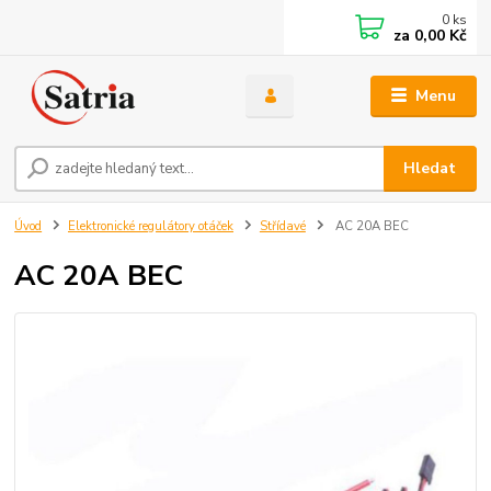
0
ks
za
0,00 Kč
Menu
Hledat
Úvod
Elektronické regulátory otáček
Střídavé
AC 20A BEC
AC 20A BEC