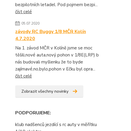
bezpilotních letadel. Pod pojmem bezpi...
číst celé
05.07.2020
závody RC Buggy 1/8 MČR Kolín
4.7.2020
Na 1. závod MČR v Kolíně jsme se moc
těšili,nové auta,nový pohon v 1/8E(LRP) b
nás budovali myšlenku že to byde
zajímavé,no,bylo,pohon v Ečku byl opra...
číst celé
Zobrazit všechny novinky
PODPORUJEME
:
klub nadšenců jezdící s rc auty v měřítku