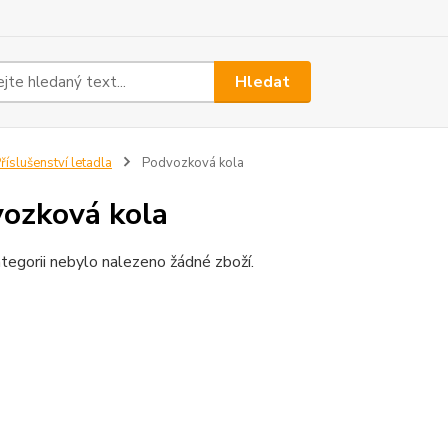
Hledat
říslušenství letadla
Podvozková kola
ozková kola
tegorii nebylo nalezeno žádné zboží.