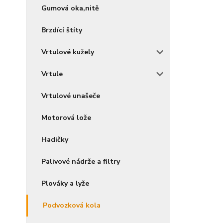
Gumová oka,nitě
Brzdící štíty
Vrtulové kužely
Vrtule
Vrtulové unašeče
Motorová lože
Hadičky
Palivové nádrže a filtry
Plováky a lyže
Podvozková kola