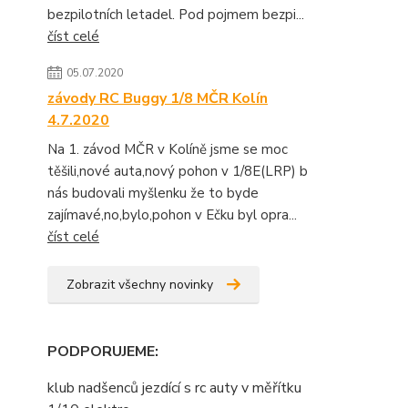
bezpilotních letadel. Pod pojmem bezpi...
číst celé
05.07.2020
závody RC Buggy 1/8 MČR Kolín
4.7.2020
Na 1. závod MČR v Kolíně jsme se moc
těšili,nové auta,nový pohon v 1/8E(LRP) b
nás budovali myšlenku že to byde
zajímavé,no,bylo,pohon v Ečku byl opra...
číst celé
Zobrazit všechny novinky
PODPORUJEME
:
klub nadšenců jezdící s rc auty v měřítku