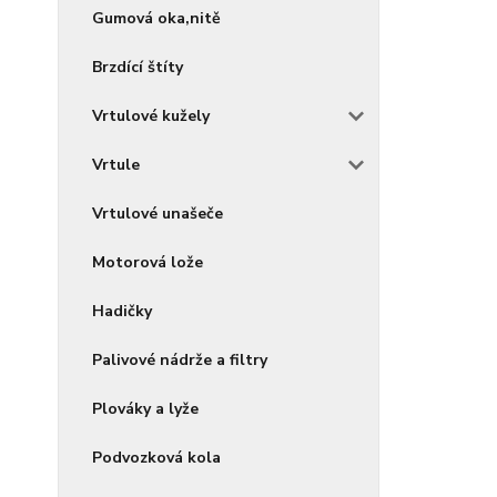
Gumová oka,nitě
Brzdící štíty
Vrtulové kužely
Vrtule
Vrtulové unašeče
Motorová lože
Hadičky
Palivové nádrže a filtry
Plováky a lyže
Podvozková kola