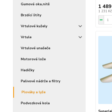
Gumová oka,nitě
1 489
1 231 K
Brzdící štíty
Vrtulové kužely
Vrtule
Vrtulové unašeče
Motorová lože
Hadičky
Palivové nádrže a filtry
Plováky a lyže
Podvozková kola
Superle