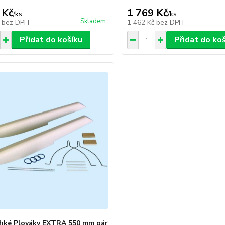
 Kč
1 769 Kč
/
ks
/
ks
Skladem
č
bez DPH
1 462 Kč
bez DPH
Přidat do košíku
Přidat do ko
hké Plováky EXTRA 550 mm pár