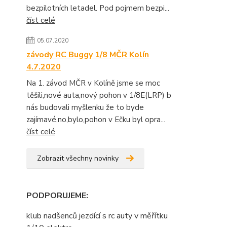
bezpilotních letadel. Pod pojmem bezpi...
číst celé
05.07.2020
závody RC Buggy 1/8 MČR Kolín
4.7.2020
Na 1. závod MČR v Kolíně jsme se moc
těšili,nové auta,nový pohon v 1/8E(LRP) b
nás budovali myšlenku že to byde
zajímavé,no,bylo,pohon v Ečku byl opra...
číst celé
Zobrazit všechny novinky
PODPORUJEME
:
klub nadšenců jezdící s rc auty v měřítku