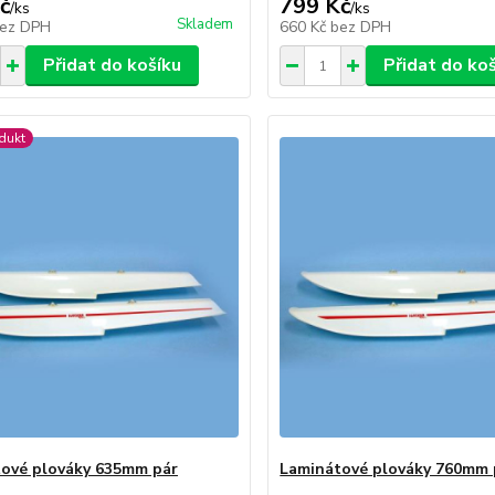
č
799 Kč
/
ks
/
ks
Skladem
ez DPH
660 Kč
bez DPH
Přidat do košíku
Přidat do ko
dukt
ové plováky 635mm pár
Laminátové plováky 760mm 