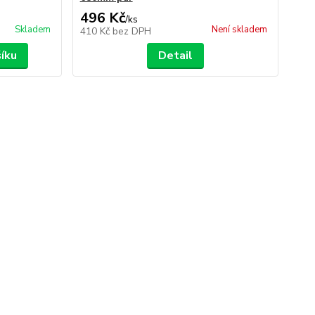
496 Kč
/
ks
Skladem
Není skladem
410 Kč
bez DPH
šíku
Detail