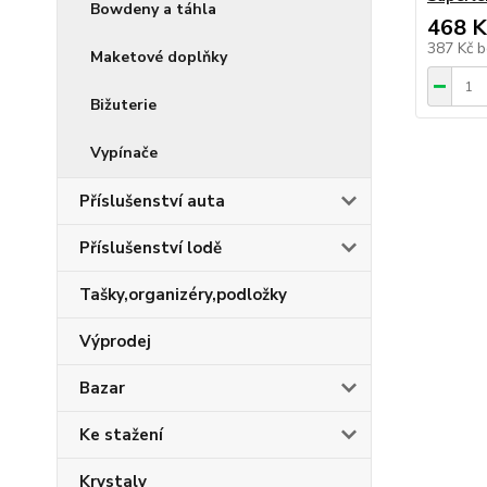
Bowdeny a táhla
468 K
387 Kč
b
Maketové doplňky
Bižuterie
Vypínače
Příslušenství auta
Příslušenství lodě
Tašky,organizéry,podložky
Výprodej
Bazar
Ke stažení
Krystaly