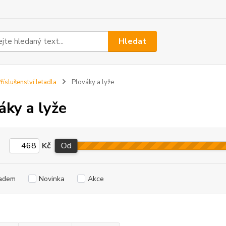
Hledat
říslušenství letadla
Plováky a lyže
áky a lyže
Kč
Od
adem
Novinka
Akce