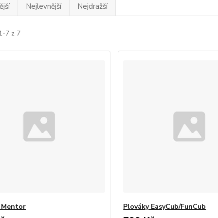
jší
Nejlevnější
Nejdražší
1-7 z 7
 Mentor
Plováky EasyCub/FunCub