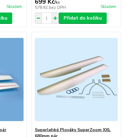
699 Kč
/
ks
Skladem
Skladem
578 Kč
bez DPH
šíku
Přidat do košíku
pár
Superlehké Plováky SuperZoom XXL
680mm pár