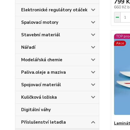
799 K
660 Kč
b
Elektronické regulátory otáček
Spalovací motory
Stavební materiál
TOP pro
Akce
Nářadí
Modelářská chemie
Paliva.oleje a maziva
Spojovací materiál
Kuličková ložiska
Digitální váhy
Příslušenství letadla
Laminát