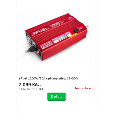
eFuel 1200W/50A spínaný zdroj 15-30 V
7 099 Kč
/
ks
Není skladem
5 867 Kč
bez DPH
Detail