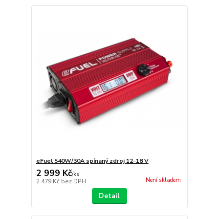
eFuel 540W/30A spínaný zdroj 12-18 V
2 999 Kč
/
ks
Není skladem
2 479 Kč
bez DPH
Detail