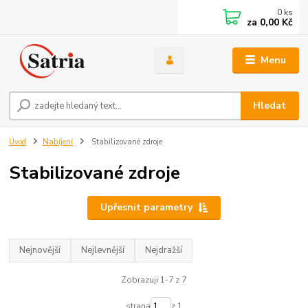
0
ks
za
0,00 Kč
Menu
Hledat
Úvod
Nabíjení
Stabilizované zdroje
Stabilizované zdroje
Upřesnit parametry
Nejnovější
Nejlevnější
Nejdražší
Zobrazuji 1-7 z 7
strana
z 1