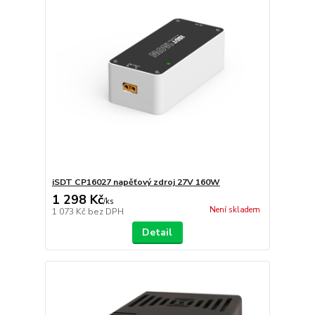
iSDT CP16027 napěťový zdroj 27V 160W
1 298 Kč
/
ks
Není skladem
1 073 Kč
bez DPH
Detail