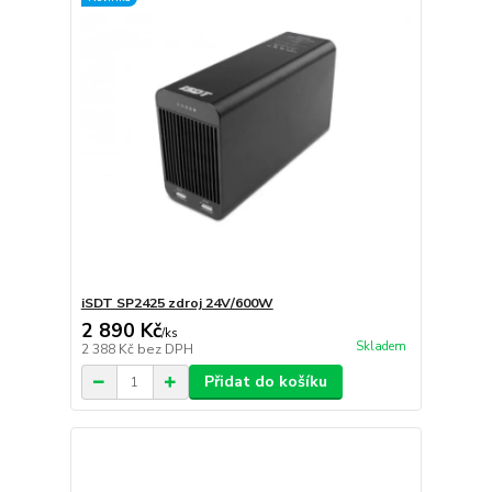
iSDT SP2425 zdroj 24V/600W
2 890 Kč
/
ks
Skladem
2 388 Kč
bez DPH
Přidat do košíku