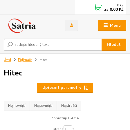
0
ks
za
0,00 Kč
Menu
Hledat
Úvod
Příjímače
Hitec
Hitec
Upřesnit parametry
Nejnovější
Nejlevnější
Nejdražší
Zobrazuji 1-4 z 4
strana
z 1