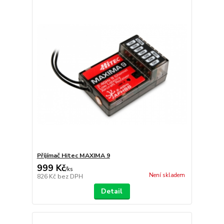
Příjímač Hitec MAXIMA 9
999 Kč
/
ks
Není skladem
826 Kč
bez DPH
Detail