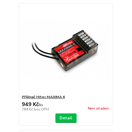
Příjímač Hitec MAXIMA 6
949 Kč
/
ks
Není skladem
784 Kč
bez DPH
Detail