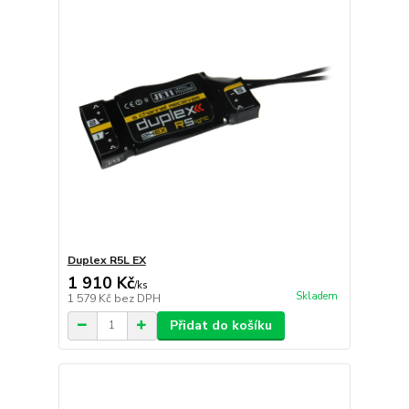
Duplex R5L EX
1 910 Kč
/
ks
Skladem
1 579 Kč
bez DPH
Přidat do košíku