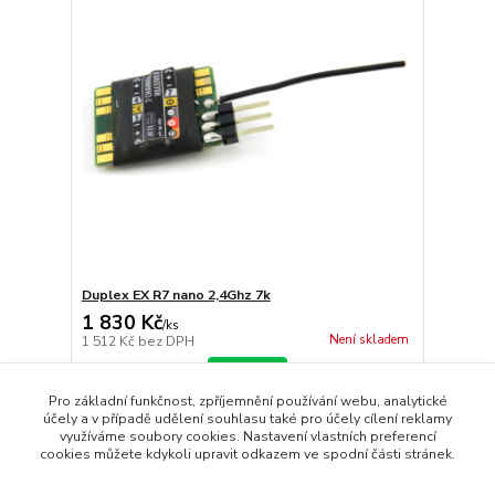
Duplex EX R7 nano 2,4Ghz 7k
1 830 Kč
/
ks
Není skladem
1 512 Kč
bez DPH
Detail
Pro základní funkčnost, zpříjemnění používání webu, analytické
účely a v případě udělení souhlasu také pro účely cílení reklamy
využíváme soubory cookies. Nastavení vlastních preferencí
strana
z 1
cookies můžete kdykoli upravit odkazem ve spodní části stránek.