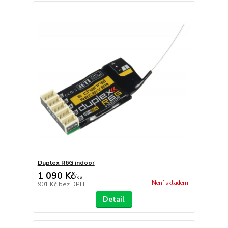
Duplex R6G indoor
1 090 Kč
/
ks
Není skladem
901 Kč
bez DPH
Detail