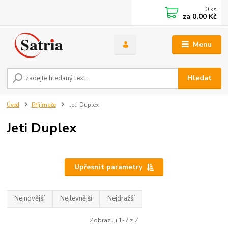
0
ks
za
0,00 Kč
Menu
Hledat
Úvod
Příjímače
Jeti Duplex
Jeti Duplex
Upřesnit parametry
Nejnovější
Nejlevnější
Nejdražší
Zobrazuji 1-7 z 7