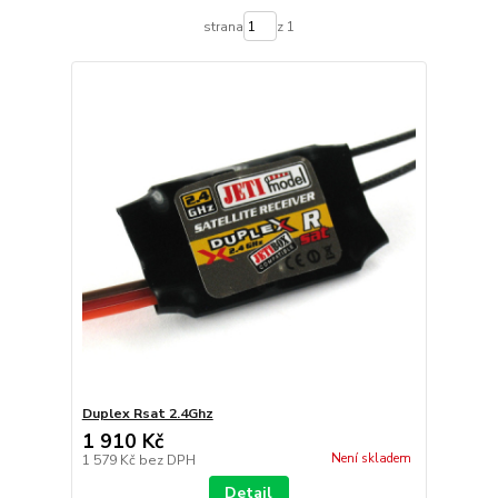
strana
z 1
Duplex Rsat 2.4Ghz
1 910 Kč
Není skladem
1 579 Kč
bez DPH
Detail