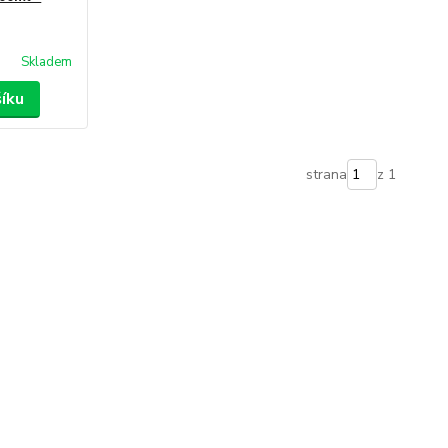
Skladem
šíku
strana
z 1