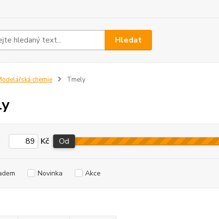
Hledat
odelářská chemie
Tmely
ly
Kč
Od
adem
Novinka
Akce