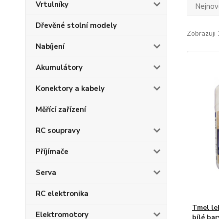
Vrtulníky
Nejnově
Dřevěné stolní modely
Zobrazuji 
Nabíjení
Akumulátory
Konektory a kabely
Měřící zařízení
RC soupravy
Příjímače
Serva
RC elektronika
Tmel le
Elektromotory
bílé ba