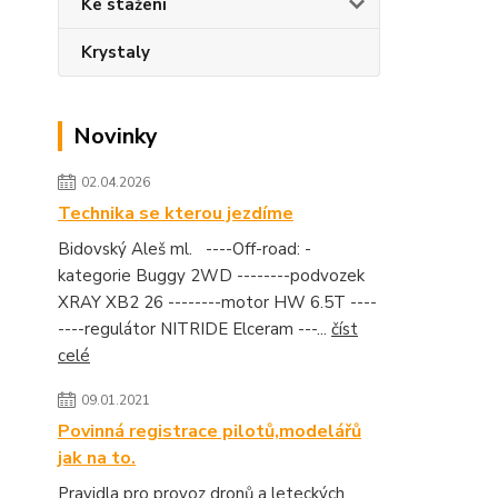
Ke stažení
Krystaly
Novinky
02.04.2026
Technika se kterou jezdíme
Bidovský Aleš ml. ----Off-road: -
kategorie Buggy 2WD --------podvozek
XRAY XB2 26 --------motor HW 6.5T ----
----regulátor NITRIDE Elceram ---...
číst
celé
09.01.2021
Povinná registrace pilotů,modelářů
jak na to.
Pravidla pro provoz dronů a leteckých