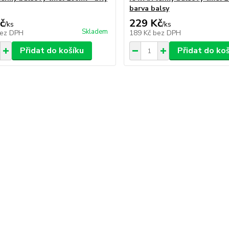
barva balsy
č
229 Kč
/
ks
/
ks
Skladem
ez DPH
189 Kč
bez DPH
Přidat do košíku
Přidat do ko