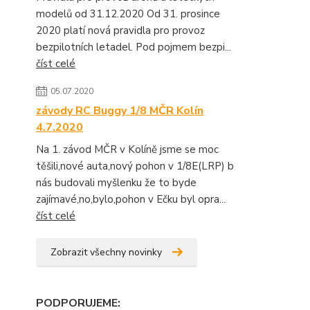
modelů od 31.12.2020 Od 31. prosince
2020 platí nová pravidla pro provoz
bezpilotních letadel. Pod pojmem bezpi...
číst celé
05.07.2020
závody RC Buggy 1/8 MČR Kolín
4.7.2020
Na 1. závod MČR v Kolíně jsme se moc
těšili,nové auta,nový pohon v 1/8E(LRP) b
nás budovali myšlenku že to byde
zajímavé,no,bylo,pohon v Ečku byl opra...
číst celé
Zobrazit všechny novinky
PODPORUJEME
: