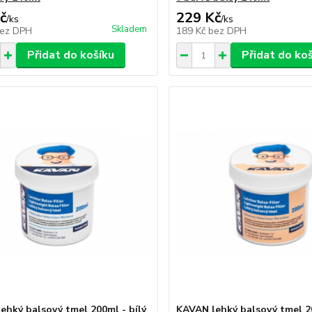
č
229 Kč
/
ks
/
ks
Skladem
ez DPH
189 Kč
bez DPH
Přidat do košíku
Přidat do ko
ehký balsový tmel 200ml - bílý
KAVAN lehký balsový tmel 2