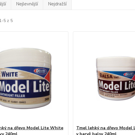
jší
Nejlevnější
Nejdražší
1-5 z 5
hký na dřevo Model Lite White
Tmel lehký na dřevo Model 
rvy 240ml
v barvě balsy 240ml