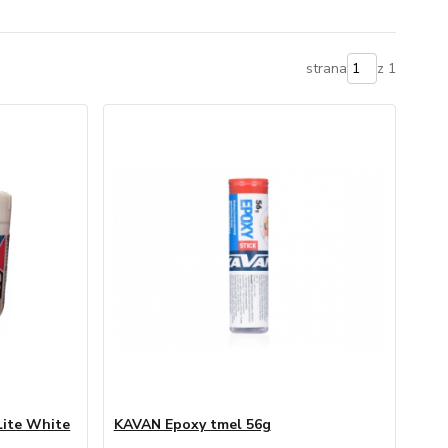
strana
z 1
Lite White
KAVAN Epoxy tmel 56g