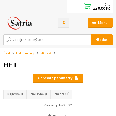
0
ks
za
0,00 Kč
Menu
Hledat
Úvod
Elektromotory
Střídavé
HET
HET
Upřesnit parametry
Nejnovější
Nejlevnější
Nejdražší
Zobrazuji 1-22 z 22
strana
z 1