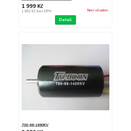
1 999 Kč
Není skladem
1 652 Kč
bez DPH
Detail
700-68-1680KV