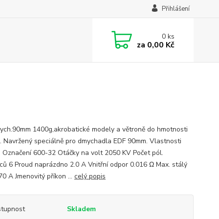
Přihlášení
0
ks
za
0,00 Kč
ych.90mm 1400g,akrobatické modely a větroně do hmotnosti
. Navržený speciálně pro dmychadla EDF 90mm. Vlastnosti
 Označení 600-32 Otáčky na volt 2050 KV Počet pól.
ců 6 Proud naprázdno 2.0 A Vnitřní odpor 0.016 Ω Max. stálý
70 A Jmenovitý příkon ...
celý popis
tupnost
Skladem