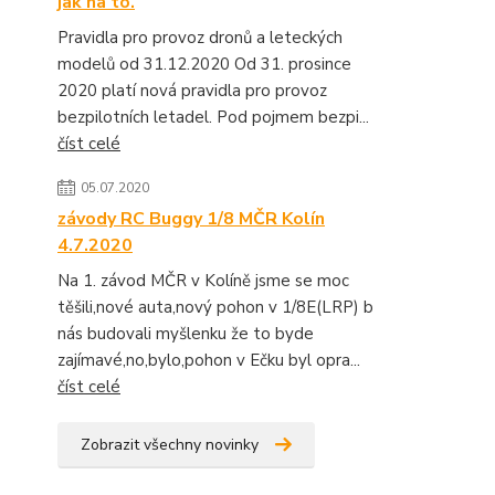
jak na to.
Pravidla pro provoz dronů a leteckých
modelů od 31.12.2020 Od 31. prosince
2020 platí nová pravidla pro provoz
bezpilotních letadel. Pod pojmem bezpi...
číst celé
05.07.2020
závody RC Buggy 1/8 MČR Kolín
4.7.2020
Na 1. závod MČR v Kolíně jsme se moc
těšili,nové auta,nový pohon v 1/8E(LRP) b
nás budovali myšlenku že to byde
zajímavé,no,bylo,pohon v Ečku byl opra...
číst celé
Zobrazit všechny novinky