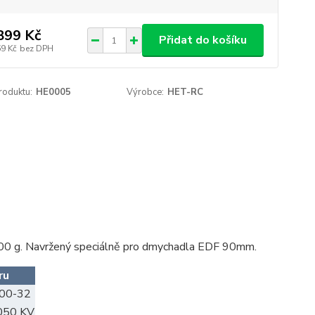
899 Kč
Přidat do košíku
69 Kč
bez DPH
roduktu:
HE0005
Výrobce:
HET-RC
0 g. Navržený speciálně pro dmychadla EDF 90mm.
ru
00-32
050 KV