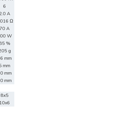
6
2.0 A
.016 Ω
70 A
800 W
85 %
205 g
36 mm
5 mm
70 mm
30 mm
8x5
10x6