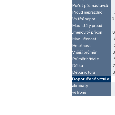
Počet pól. nástavců
Proud naprázdno
Vnitřní odpor
0
Max. stálý proud
Jmenovitý příkon
Max. účinnost
Hmotnost
Vnější průměr
Průměr hřídele
Délka
Délka rotoru
Doporučené vrtule:
akrobaty
větroně