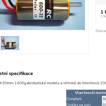
1 
1 5
Číslo p
tní specifikace
h.90mm 1400g,akrobatické modely a větroně do hmotnosti 230
Vlastnosti moto
Označení
6
Otáčky na volt
2