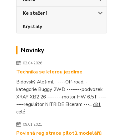
Ke stažení
Krystaly
Novinky
02.04.2026
Technika se kterou jezdíme
Bidovský Aleš ml. ----Off-road: -
kategorie Buggy 2WD --------podvozek
XRAY XB2 26 --------motor HW 6.5T ----
----regulátor NITRIDE Elceram ---...
číst
celé
09.01.2021
Povinná registrace pilotů,modelářů