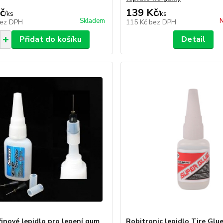
č
139 Kč
/
ks
/
ks
Skladem
N
ez DPH
115 Kč
bez DPH
Přidat do košíku
Detail
řinové lepidlo pro lepení gum
Robitronic lepidlo Tire Glu