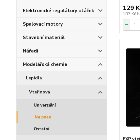
129 K
Elektronické regulátory otáček
107 Kč
b
Spalovací motory
Stavební materiál
Nářadí
Modelářská chemie
Lepidla
Vteřinová
Univerzální
Na pneu
Ostatní
EXP vte