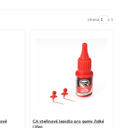
strana
z 1
nové
CA vteřinové lepidlo pro gumy, řidké
(20g)