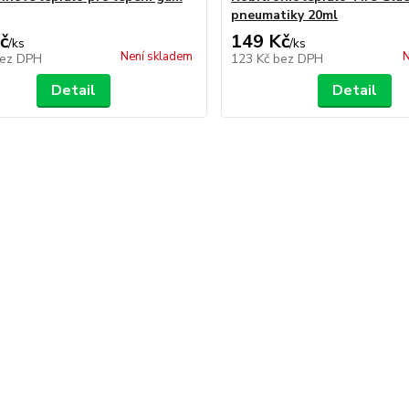
pneumatiky 20ml
č
149 Kč
/
ks
/
ks
Není skladem
N
ez DPH
123 Kč
bez DPH
Detail
Detail