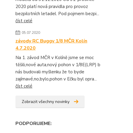
2020 platí nová pravidla pro provoz
bezpilotních letadel. Pod pojmem bezpi...
číst celé
05.07.2020
závody RC Buggy 1/8 MČR Kolín
4.7.2020
Na 1. závod MČR v Kolíně jsme se moc
těšili,nové auta,nový pohon v 1/8E(LRP) b
nás budovali myšlenku že to byde
zajímavé,no,bylo,pohon v Ečku byl opra...
číst celé
Zobrazit všechny novinky
PODPORUJEME
: