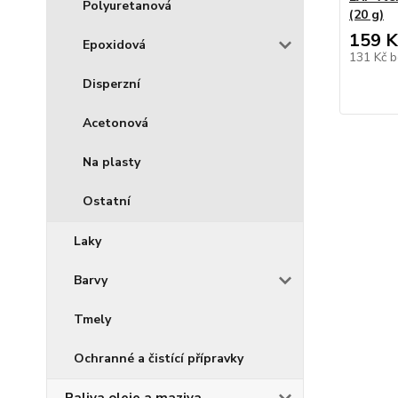
Polyuretanová
(20 g)
159 K
Epoxidová
131 Kč
b
Disperzní
Acetonová
Na plasty
Ostatní
Laky
Barvy
Tmely
Ochranné a čistící přípravky