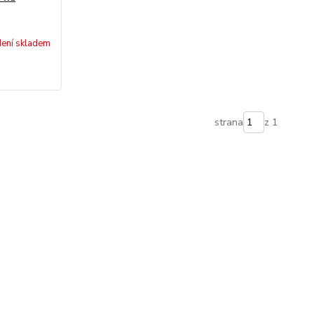
ení skladem
strana
z 1