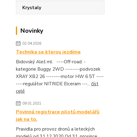
Krystaly
Novinky
02.04.2026
Technika se kterou jezdíme
Bidovský Aleš ml. ----Off-road: -
kategorie Buggy 2WD --------podvozek
XRAY XB2 26 --------motor HW 6.5T ----
----regulátor NITRIDE Elceram ---...
číst
celé
09.01.2021
Povinná registrace pilotů,modelářů
jak na to.
Pravidla pro provoz dronů a leteckých
modelů od 31.12.2020 Od 31. prosince