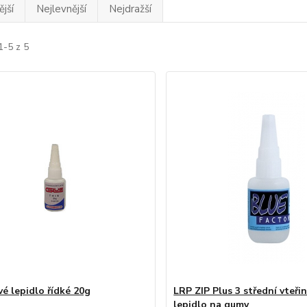
jší
Nejlevnější
Nejdražší
1-5 z 5
vé lepidlo řídké 20g
LRP ZIP Plus 3 střední vteři
lepidlo na gumy