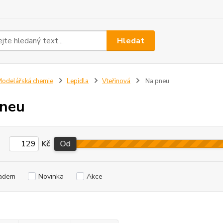
Hledat
odelářská chemie
Lepidla
Vteřinová
Na pneu
pneu
Kč
Od
adem
Novinka
Akce