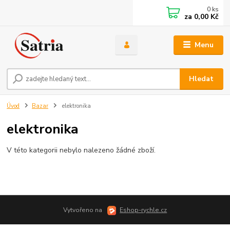
0
ks
za
0,00 Kč
Menu
Hledat
Úvod
Bazar
elektronika
elektronika
V této kategorii nebylo nalezeno žádné zboží.
Vytvořeno na
Eshop-rychle.cz