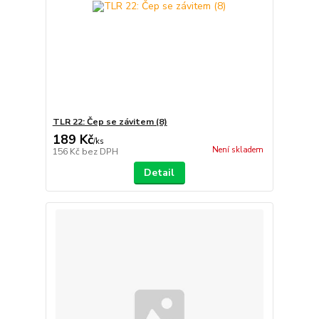
TLR 22: Čep se závitem (8)
189 Kč
/
ks
Není skladem
156 Kč
bez DPH
Detail