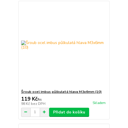
Šroub ocel imbus půlkulatá hlava M3x6mm (10)
119 Kč
/
ks
Skladem
98 Kč
bez DPH
Přidat do košíku