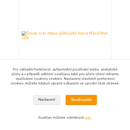
Pro základní funkčnost, zpříjemnění používání webu, analytické
účely a v případě udělení souhlasu také pro účely cílení reklamy
využíváme soubory cookies. Nastavení vlastních preferencí
Šroub ocel imbus půlkulatá hlava M3x10mm (10)
cookies můžete kdykoli upravit odkazem ve spodní části stránek.
119 Kč
/
ks
Skladem
98 Kč
bez DPH
Souhlasím
Nastavení
Přidat do košíku
Souhlas můžete odmítnout
zde
.