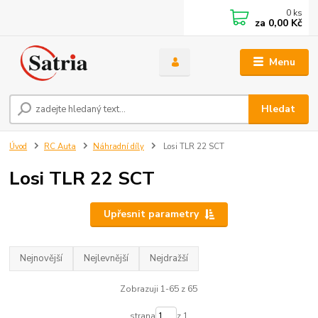
0
ks
za
0,00 Kč
Menu
Hledat
Úvod
RC Auta
Náhradní díly
Losi TLR 22 SCT
Losi TLR 22 SCT
Upřesnit parametry
Nejnovější
Nejlevnější
Nejdražší
Zobrazuji 1-65 z 65
strana
z 1