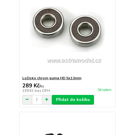
Ložisko chrom guma HD 5x13mm
289 Kč
/
ks
Skladem
239 Kč
bez DPH
Přidat do košíku