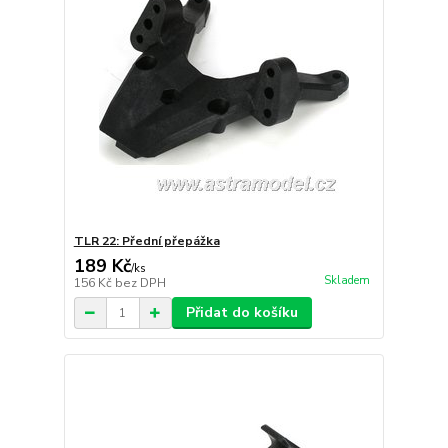
TLR 22: Přední přepážka
189 Kč
/
ks
Skladem
156 Kč
bez DPH
Přidat do košíku