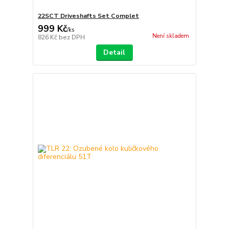
22SCT Driveshafts Set Complet
999 Kč
/
ks
Není skladem
826 Kč
bez DPH
Detail