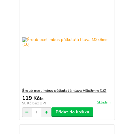
Šroub ocel imbus půlkulatá hlava M3x8mm (10)
119 Kč
/
ks
Skladem
98 Kč
bez DPH
Přidat do košíku