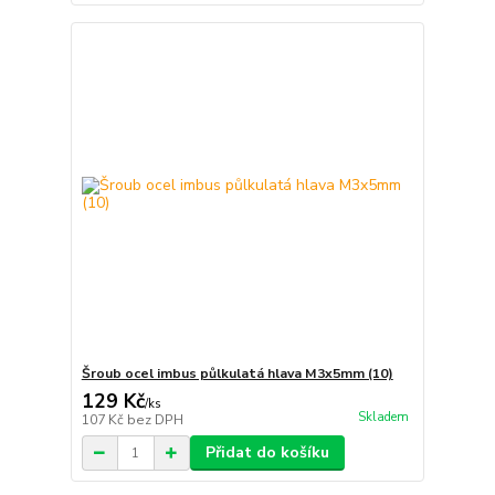
Šroub ocel imbus půlkulatá hlava M3x5mm (10)
129 Kč
/
ks
Skladem
107 Kč
bez DPH
Přidat do košíku