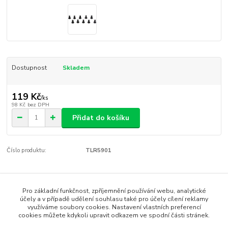
Dostupnost
Skladem
119 Kč
/
ks
98 Kč
bez DPH
Přidat do košíku
Číslo produktu:
TLR5901
Zboží zařazeno v kategoriích
Pro základní funkčnost, zpříjemnění používání webu, analytické
Losi TLR 22T
účely a v případě udělení souhlasu také pro účely cílení reklamy
využíváme soubory cookies. Nastavení vlastních preferencí
Losi TLR 22 SCT
cookies můžete kdykoli upravit odkazem ve spodní části stránek.
Losi TLR 22