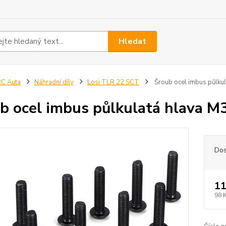
Hledat
C Auta
Náhradní díly
Losi TLR 22 SCT
Šroub ocel imbus půlku
b ocel imbus půlkulatá hlava 
Dos
11
98 