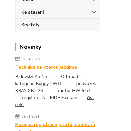
Ke stažení
Krystaly
Novinky
02.04.2026
Technika se kterou jezdíme
Bidovský Aleš ml. ----Off-road: -
kategorie Buggy 2WD --------podvozek
XRAY XB2 26 --------motor HW 6.5T ----
----regulátor NITRIDE Elceram ---...
číst
celé
09.01.2021
Povinná registrace pilotů,modelářů