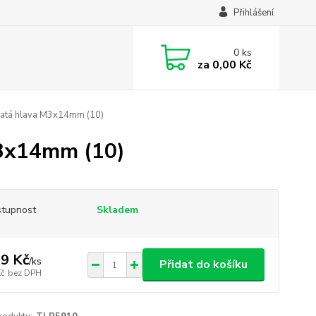
Přihlášení
0
ks
za
0,00 Kč
latá hlava M3x14mm (10)
M3x14mm (10)
tupnost
Skladem
9 Kč
/
ks
Přidat do košíku
Kč
bez DPH