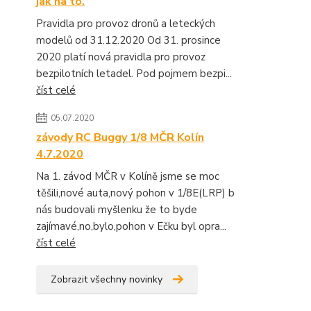
jak na to.
Pravidla pro provoz dronů a leteckých
modelů od 31.12.2020 Od 31. prosince
2020 platí nová pravidla pro provoz
bezpilotních letadel. Pod pojmem bezpi...
číst celé
05.07.2020
závody RC Buggy 1/8 MČR Kolín
4.7.2020
Na 1. závod MČR v Kolíně jsme se moc
těšili,nové auta,nový pohon v 1/8E(LRP) b
nás budovali myšlenku že to byde
zajímavé,no,bylo,pohon v Ečku byl opra...
číst celé
Zobrazit všechny novinky