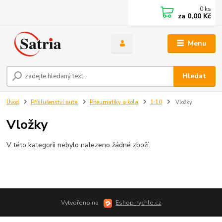
0
ks
za
0,00 Kč
Menu
Hledat
Úvod
Příslušenství auta
Pneumatiky a kola
1:10
Vložky
Vložky
V této kategorii nebylo nalezeno žádné zboží.
Vytvořeno na
Eshop-rychle.cz