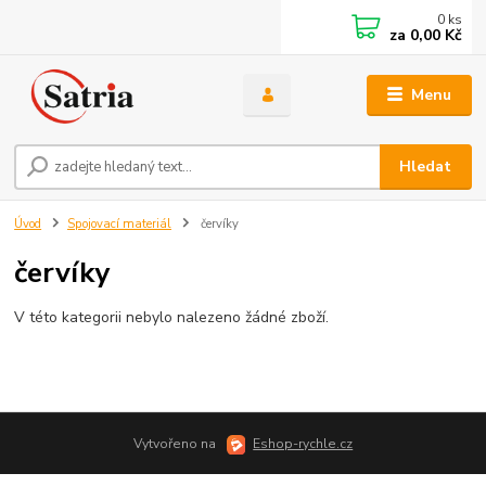
0
ks
za
0,00 Kč
Menu
Hledat
Úvod
Spojovací materiál
červíky
červíky
V této kategorii nebylo nalezeno žádné zboží.
Vytvořeno na
Eshop-rychle.cz