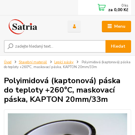
0
ks
za
0,00 Kč
Menu
Hledat
Úvod
Stavební materiál
Lepící pásky
Polyimidová (kaptonová) páska
do teploty +260°C, maskovací páska, KAPTON 20mm/33m
Polyimidová (kaptonová) páska
do teploty +260°C, maskovací
páska, KAPTON 20mm/33m