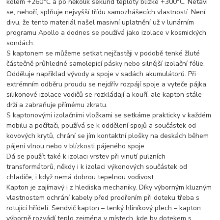
kolem +260°C a po několik sekund teploty blízké +300°C. Netaví
se, nehoří, splňuje nejvyšší třídu samozhášecích vlastností. Není
divu, že tento materiál našel masivní uplatnění už v lunárním
programu Apollo a dodnes se používá jako izolace v kosmických
sondách.
S kaptonem se můžeme setkat nejčastěji v podobě tenké žluté
částečně průhledné samolepicí pásky nebo silnější izolační fólie.
Odděluje například vývody a spoje v sadách akumulátorů. Při
extrémním odběru proudu se nejdřív rozpájí spoje a vyteče pájka,
silikonové izolace vodičů se rozkládají a kouří, ale kapton stále
drží a zabraňuje přímému zkratu.
S kaptonovými izolačními vložkami se setkáme prakticky v každém
mobilu a počítači, používá se k oddělení spojů a součástek od
kovových krytů, chrání se jím kontaktní plošky na deskách během
pájení vlnou nebo v blízkosti pájeného spoje.
Dá se použít také k izolaci vrstev při vinutí pulzních
transformátorů, někdy i k izolaci výkonových součástek od
chladiče, i když nemá dobrou tepelnou vodivost.
Kapton je zajímavý i z hlediska mechaniky. Díky výborným kluzným
vlastnostem ochrání kabely před prodřením při doteku třeba s
rotující hřídelí. Sendvič kapton – tenký hliníkový plech – kapton
výborně rozvádí teplo zejména v místech, kde by dotekem s