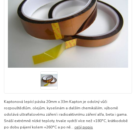
Kaptonová lepící páska 20mm x 33m Kapton je odolný vůči
rozpouštědlům, olejům, kyselinám a dalším chemikáliím, výborně
odolává ultrafialovému záření i radioaktivnímu záření alfa, beta i gama.
Snáší extrémně nízké teploty, trvale vydrží více než +180°C, krátkodobě
po dobu pájení kolem +260°C a po ně...
celý popis