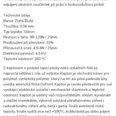
odpájení okolních součástek při práci s horkovzdušnou pistolí.
Technické údaje
Barva: Zlatá Žlutá
Tloušťka: 0,04 mm
Typ lepidla: Silikon
Pevnost v tahu: 98-128N / 25mm
Prodloužení při přerušení: 35%
Přilnavost k oceli: 4,9-6N / 25mm
Elektrická pevnost: 4,5 KV
Teplotní odolnost: 260 °C
S kaptonem v podobě lepicí pásky nebo izolačních fólií se
naprostá většina z nás už setkala. Kapton je obchodní název pro
polyimid, syntetický polymer, který na trh asi před padesáti léty
uvedla americká firma DuPont. Kapton je ceněn především pro své
vynikající elektrické izolační i mechanické vlastnosti a teplotní
odolnost. Kapton je odolný vůči rozpouštědlům, olejům, kyselinám
a dalším chemikáliím, výborně odolává ultrafialovému záření i
radioaktivnímu záření alfa, beta i gama. Snáší extrémně nízké
teploty, trvale vydrží více než +180°C, krátkodobě po dobu pájení