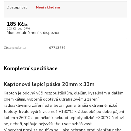
Dostupnost
Není skladem
185 Kč
/
ks
153 Kč
bez DPH
Momentálně není k dispozici
Číslo produktu:
07713786
Kompletní specifikace
Kaptonová lepící páska 20mm x 33m
Kapton je odolný vůči rozpouštědlům, olejům, kyselinám a dalším
chemikáliím, výborně odolává ultrafialovému záření i
radioaktivnímu záření alfa, beta i gama. Snáší extrémně nízké
teploty, trvale vydrží více než +180°C, krátkodobě po dobu pájení
kolem +260°C a po několik sekund teploty blízké +300°C. Netaví
se, nehoří, splňuje nejvyšší třídu samozhášivosti.
V servisní praxi se používá se i jako ochrana proti přehřátí nebo