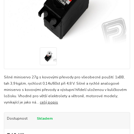
Silné miniservo 27g s kovovými převody pro všeobecné použití. 1xBB,
tah 3,9 kg/cm, rychlost 0,14s/60st při 4,8 V. Silné a rychlé analogové
miniservo s kovovými převody a výstupní hřídelí uloženou v kuličkovém
ložisku. Vhodné pro větší elektrolety a větroně, motorové modely;
vynikající je jako ná...
celý popis
Dostupnost
Skladem