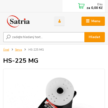
0
ks
za
0,00 Kč
Menu
Hledat
Úvod
Serva
HS-225 MG
HS-225 MG