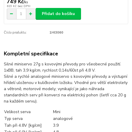
749 Kč
/
ks
619 Kč
bez DPH
Přidat do košíku
Číslo produktu:
1HI3060
Kompletní specifikace
Silné miniservo 27g s kovovými převody pro všeobecné použití.
1xBB, tah 3,9 kg/cm, rychlost 0,14s/60st při 4,8 V.
Silné a rychlé analogové miniservo s kovovými převody a výstupní
hřídelí uloženou v kuličkovém ložisku. Vhodné pro větší elektrolety
a větroně, motorové modely; vynikající je jako náhrada
standardních serv při konverzi na elektrický pohon (šetří cca 20 g
na každém servu).
Velikost serva
Mini
Typ serva
analogové
Tah při 4.8V [kg/cm]
3.9