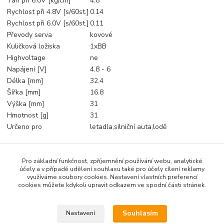
Tah při 6.0V [kg/cm]
4.8
Rychlost při 4.8V [s/60st.]
0.14
Rychlost při 6.0V [s/60st.]
0.11
Převody serva
kovové
Kuličková ložiska
1xBB
Highvoltage
ne
Napájení [V]
4.8 - 6
Délka [mm]
32.4
Šířka [mm]
16.8
Výška [mm]
31
Hmotnost [g]
31
Určeno pro
letadla,silniční auta,lodě
Pro základní funkčnost, zpříjemnění používání webu, analytické
Zboží zařazeno v kategoriích
účely a v případě udělení souhlasu také pro účely cílení reklamy
využíváme soubory cookies. Nastavení vlastních preferencí
Serva
cookies můžete kdykoli upravit odkazem ve spodní části stránek.
mini
Souhlasím
Nastavení