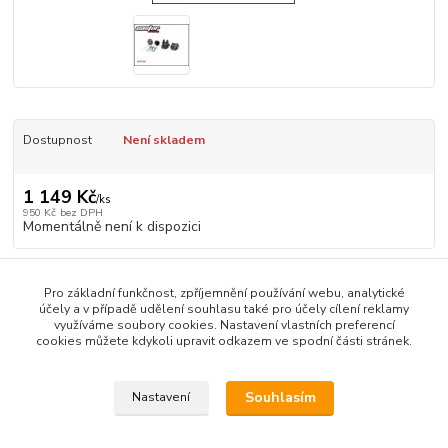
Dostupnost
Není skladem
1 149 Kč
/
ks
950 Kč
bez DPH
Momentálně není k dispozici
Číslo produktu:
SKOP061
Pro základní funkčnost, zpříjemnění používání webu, analytické
účely a v případě udělení souhlasu také pro účely cílení reklamy
využíváme soubory cookies. Nastavení vlastních preferencí
Zboží zařazeno v kategoriích
cookies můžete kdykoli upravit odkazem ve spodní části stránek.
Caster SK-10
Souhlasím
Nastavení