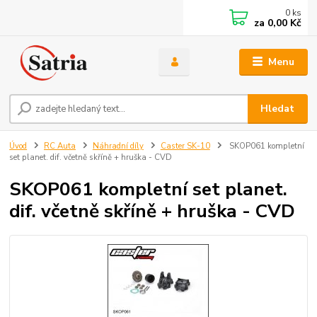
0
ks
za
0,00 Kč
Menu
Hledat
Úvod
RC Auta
Náhradní díly
Caster SK-10
SKOP061 kompletní
set planet. dif. včetně skříně + hruška - CVD
SKOP061 kompletní set planet.
dif. včetně skříně + hruška - CVD