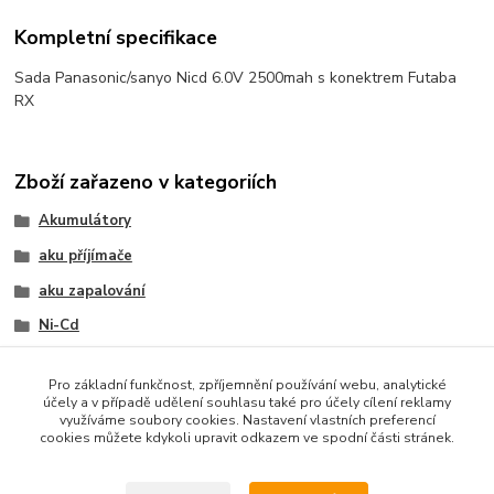
Kompletní specifikace
Sada Panasonic/sanyo Nicd 6.0V 2500mah s konektrem Futaba
RX
Zboží zařazeno v kategoriích
Akumulátory
aku příjímače
aku zapalování
Ni-Cd
NI-CD
Pro základní funkčnost, zpříjemnění používání webu, analytické
Sady
účely a v případě udělení souhlasu také pro účely cílení reklamy
využíváme soubory cookies. Nastavení vlastních preferencí
Zapalování
cookies můžete kdykoli upravit odkazem ve spodní části stránek.
Přímačové