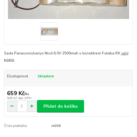
Sada Panasonic/sanyo Nicd 6.0V 2500mah s konektrem Futaba RX
celý
popis
Dostupnost
Skladem
659 Kč
/
ks
545 Kč
bez DPH
Přidat do košíku
Číslo produktu:
rx008