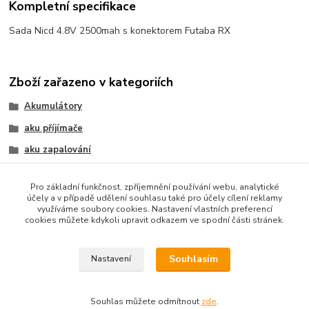
Kompletní specifikace
Sada Nicd 4.8V 2500mah s konektorem Futaba RX
Zboží zařazeno v kategoriích
Akumulátory
aku příjímače
aku zapalování
Ni-Cd
Pro základní funkčnost, zpříjemnění používání webu, analytické
NI-CD
účely a v případě udělení souhlasu také pro účely cílení reklamy
využíváme soubory cookies. Nastavení vlastních preferencí
Zapalování
cookies můžete kdykoli upravit odkazem ve spodní části stránek.
Přímačové
Souhlasím
Nastavení
Souhlas můžete odmítnout
zde
.