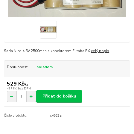
Sada Nicd 4.8V 2500mah s konektorem Futaba RX
celý popis
Dostupnost
Skladem
529 Kč
/
ks
437 Kč
bez DPH
Přidat do košíku
Číslo produktu:
rx003a